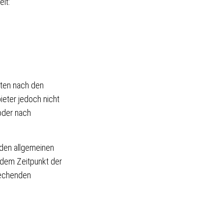
it:
iten nach den
ieter jedoch nicht
oder nach
 den allgemeinen
 dem Zeitpunkt der
rechenden