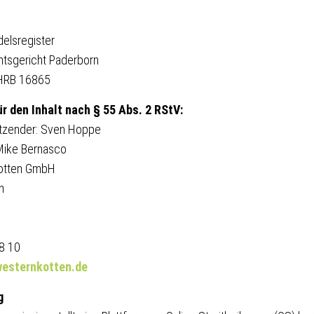
delsregister
mtsgericht Paderborn
 HRB 16865
ür den Inhalt nach § 55 Abs. 2 RStV:
itzender: Sven Hoppe
Mike Bernasco
kotten GmbH
n
58 10
esternkotten.de
g