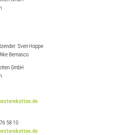
n
itzender: Sven Hoppe
Mike Bernasco
kotten GmbH
n
esternkotten.de
976 58 10
esternkotten.de