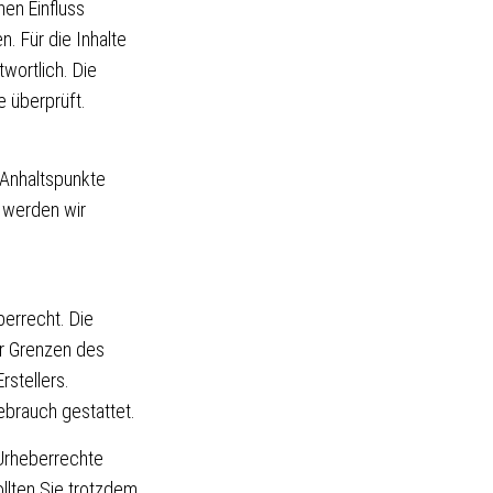
nen Einfluss
. Für die Inhalte
twortlich. Die
e überprüft.
e Anhaltspunkte
 werden wir
berrecht. Die
er Grenzen des
stellers.
ebrauch gestattet.
 Urheberrechte
ollten Sie trotzdem