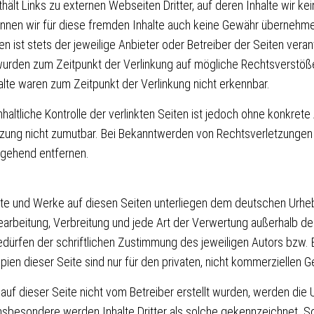
ält Links zu externen Webseiten Dritter, auf deren Inhalte wir kei
nnen wir für diese fremden Inhalte auch keine Gewähr übernehmen
en ist stets der jeweilige Anbieter oder Betreiber der Seiten veran
 wurden zum Zeitpunkt der Verlinkung auf mögliche Rechtsverstöß
lte waren zum Zeitpunkt der Verlinkung nicht erkennbar.
haltliche Kontrolle der verlinkten Seiten ist jedoch ohne konkret
tzung nicht zumutbar. Bei Bekanntwerden von Rechtsverletzungen
mgehend entfernen.
halte und Werke auf diesen Seiten unterliegen dem deutschen Urhe
Bearbeitung, Verbreitung und jede Art der Verwertung außerhalb d
ürfen der schriftlichen Zustimmung des jeweiligen Autors bzw. Er
en dieser Seite sind nur für den privaten, nicht kommerziellen G
 auf dieser Seite nicht vom Betreiber erstellt wurden, werden die
Insbesondere werden Inhalte Dritter als solche gekennzeichnet. S