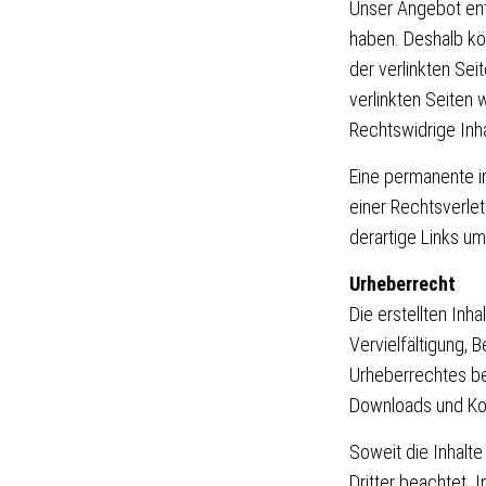
Unser Angebot enth
haben. Deshalb kö
der verlinkten Seit
verlinkten Seiten
Rechtswidrige Inha
Eine permanente in
einer Rechtsverle
derartige Links u
Urheberrecht
Die erstellten In
Vervielfältigung, 
Urheberrechtes bed
Downloads und Kopi
Soweit die Inhalte
Dritter beachtet. 