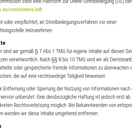
mmission stellt eine Plattform zur Online-Streitbeilegung (OS) bere
pa.eu/consumers/odr
.
it oder verpflichtet, an Streitbeilegungsverfahren vor einer
htungsstelle teilzunehmen.
lte
er sind wir gemäß § 7 Abs.1 TMG für eigene Inhalte auf diesen Se
zen verantwortlich. Nach §§ 8 bis 10 TMG sind wir als Diensteanb
rmittelte oder gespeicherte fremde Informationen zu überwachen 
hen, die auf eine rechtswidrige Tätigkeit hinweisen.
ur Entfernung oder Sperrung der Nutzung von Informationen nach
iervon unberührt. Eine diesbezügliche Haftung ist jedoch erst ab
nkreten Rechtsverletzung möglich. Bei Bekanntwerden von entsp
n werden wir diese Inhalte umgehend entfernen.
s