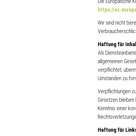
Die Europäische Ko
https://ec.euro
Wir sind nicht bere
Verbraucherschlic
Haftung für Inha
Als Diensteanbiet
allgemeinen Geset
verpflichtet, übe
Umständen zu forsc
Verpflichtungen z
Gesetzen bleiben h
Kenntnis einer ko
Rechtsverletzunge
Haftung für Link