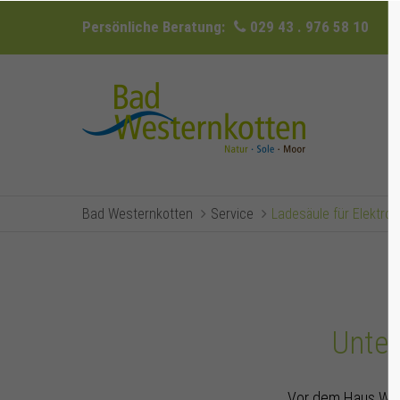
Persönliche Beratung:
029 43 . 976 58 10
Bad Westernkotten
Service
Ladesäule für Elektro
Unter
Vor dem Haus West