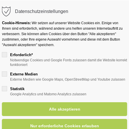
info@badwesternkotten.de
Datenschutzeinstellungen
Cookie-Hinweis:
Wir setzen auf unserer Website Cookies ein. Einige von
Ihnen sind erforderlich, während andere uns helfen unseren Internetauftritt zu
verbessern. Sie können allen Cookies über den Button "Alle akzeptieren"
zustimmen, oder Ihre eigene Auswahl vornehmen und diese mit dem Button
Ihr Heilbad
Übernachten
Für Ihre Gesun
"Auswahl akzeptieren" speichern.
Erforderlich*
Notwendige Cookies und Google Fonts zulassen damit die Website korrekt
funktioniert
autos
Externe Medien
Externe Medien wie Google Maps, OpenStreetMap und Youtube zulassen
Statistik
Ladesäule für Elektroautos
Google Analytics und Matomo Analytics zulassen
stützung umweltfreundlicher Mobi
erntor 5c befindet sich eine Ladesäule für Elektroautos. Es kön