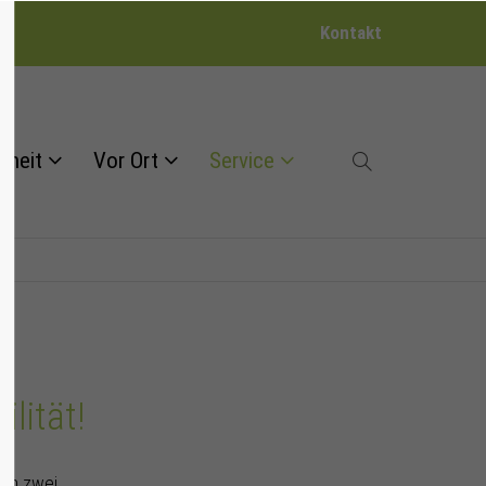
Kontakt
dheit
Vor Ort
Service
lität!
nen zwei