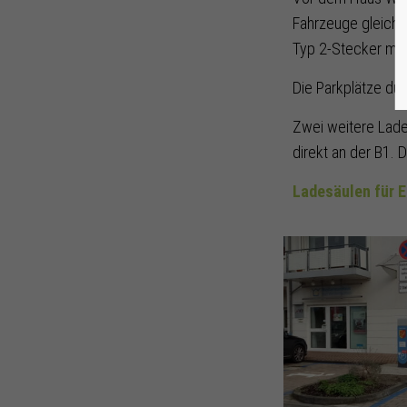
Fahrzeuge gleichze
Typ 2-Stecker mit 
Die Parkplätze dü
Zwei weitere Lades
direkt an der B1. 
Ladesäulen für 