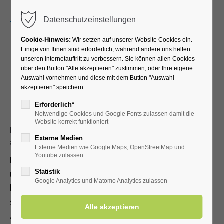
Menu
Datenschutzeinstellungen
Cookie-Hinweis:
Wir setzen auf unserer Website Cookies ein.
Einige von Ihnen sind erforderlich, während andere uns helfen
unseren Internetauftritt zu verbessern. Sie können allen Cookies
Das Klima in Bad
über den Button "Alle akzeptieren" zustimmen, oder Ihre eigene
Auswahl vornehmen und diese mit dem Button "Auswahl
akzeptieren" speichern.
Westernkotten
Erforderlich*
Notwendige Cookies und Google Fonts zulassen damit die
Website korrekt funktioniert
Bad Westernkotten kann ein sehr gutes Bioklima
Externe Medien
aufweisen.
Externe Medien wie Google Maps, OpenStreetMap und
Youtube zulassen
Das Reizklima Bad Westernkottens regt den Stoffwechsel
Statistik
und die Gesamtaktivität des Körpers an und kann für
Google Analytics und Matomo Analytics zulassen
bestimmte Krankheiten ein bedeutsamer Heilfaktor
sein.Hinzu kommt die Präsenz des Schonklimas, dessen
Attribute die geringen thermischen Reize, eine