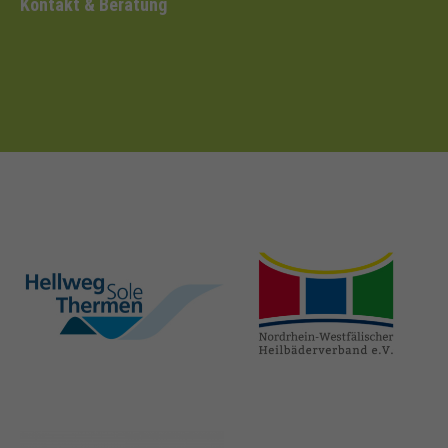
Kontakt & Beratung
hellweg-sole-
nrw-
thermen.de
heilbaeder.de