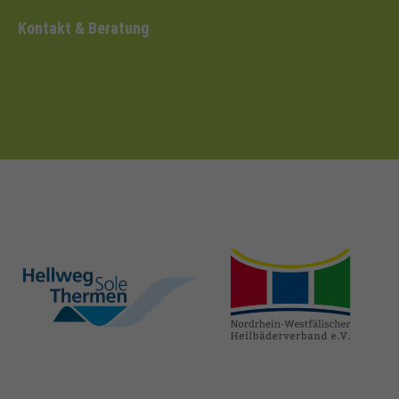
Kontakt & Beratung
hellweg-sole-
nrw-
thermen.de
heilbaeder.de