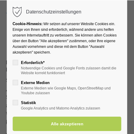
Menu
Datenschutzeinstellungen
Cookie-Hinweis:
Wir setzen auf unserer Website Cookies ein.
Einige von Ihnen sind erforderlich, während andere uns helfen
unseren Internetauftritt zu verbessern. Sie können allen Cookies
Sälzerkönigin
über den Button "Alle akzeptieren" zustimmen, oder Ihre eigene
Auswahl vornehmen und diese mit dem Button "Auswahl
akzeptieren" speichern.
Die Sälzerkönigin repräsentiert unser Sole- und
Erforderlich*
Moorheilbad.
Notwendige Cookies und Google Fonts zulassen damit die
Website korrekt funktioniert
Sie ist „lebendes Symbol“ für die hohe Bedeutung des
Externe Medien
„weißen Goldes“ in Bad Westernkotten mit seiner langen
Externe Medien wie Google Maps, OpenStreetMap und
Youtube zulassen
Salztradition. Das Amt der Sälzerkönigin symbolisiert
Statistik
außerdem, dass es im kleinen und feinen Bad
Google Analytics und Matomo Analytics zulassen
Westernkotten noch persönlich zugeht, „dass man sich
kennt“.