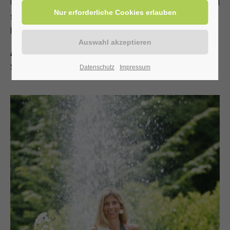
Unsere Gäste freuen sich immer, wenn sie die Sälzerkönigin
sehen. Ihr Auftritt gibt dem Siederfest und weiteren
Heilbad-Veranstaltungen die richtige „Würze“.
Anne Gudermann
Sälzerkönigin 2025/26
Datenschutz
Impressum