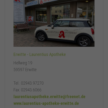
Erwitte - Laurentius Apotheke
Hellweg 19
59597 Erwitte
Tel.: 02943.97270
Fax: 02943.6066
laurentiusapotheke.erwitte@freenet.de
www.laurentius-apotheke-erwitte.de