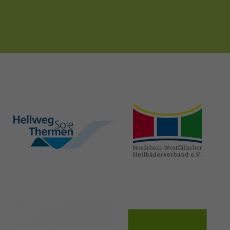
hellweg-sole-
nrw-
thermen.de
heilbaeder.de