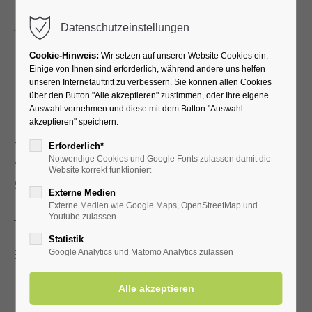
Menu
Datenschutzeinstellungen
Cookie-Hinweis:
Wir setzen auf unserer Website Cookies ein.
Einige von Ihnen sind erforderlich, während andere uns helfen
unseren Internetauftritt zu verbessern. Sie können allen Cookies
Newsletter bestellen
über den Button "Alle akzeptieren" zustimmen, oder Ihre eigene
Auswahl vornehmen und diese mit dem Button "Auswahl
akzeptieren" speichern.
Tourist-Information
Erforderlich*
Notwendige Cookies und Google Fonts zulassen damit die
Nordstraße 2b
Website korrekt funktioniert
59597 Bad Westernkotten
Externe Medien
Telefon: 0 29 43 . 976 58 10
Externe Medien wie Google Maps, OpenStreetMap und
Youtube zulassen
Telefax: 0 29 43 . 976 58 14
Statistik
Email:
info@badwesternkotten.de
Google Analytics und Matomo Analytics zulassen