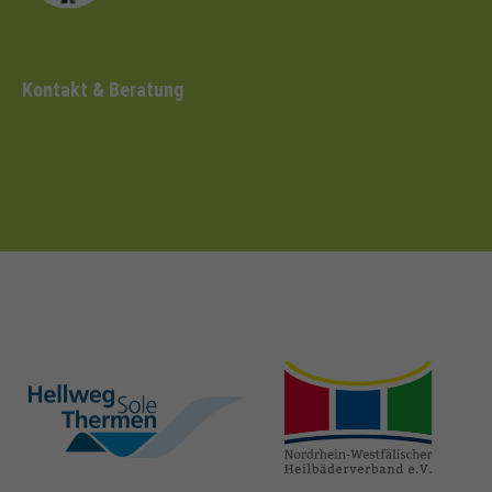
Kontakt & Beratung
hellweg-sole-
nrw-
thermen.de
heilbaeder.de