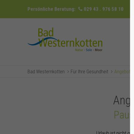
Persönliche Beratung:
029 43 . 976 58 10
Bad Westernkotten
Für Ihre Gesundheit
Angebote 
Ange
Paus
Urlaub ist nicht g