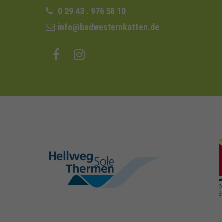
0 29 43 . 976 58 10
info@badwesternkotten.de
hellweg-sole-
thermen.de