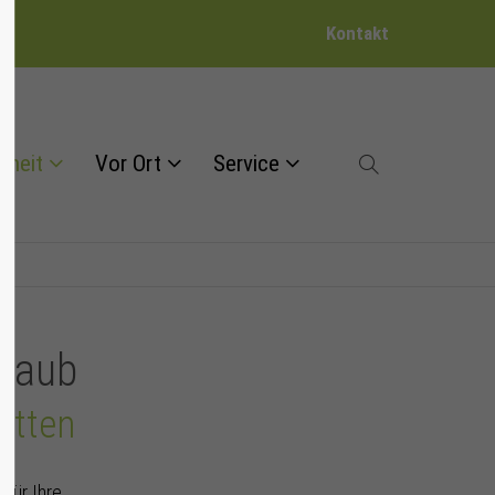
Kontakt
dheit
Vor Ort
Service
rlaub
otten
 für Ihre