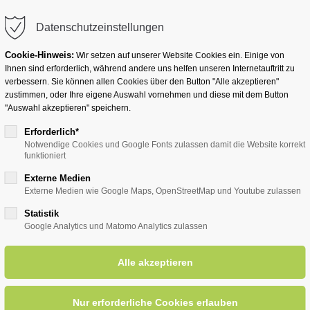
info@badwesternkotten.de
Datenschutzeinstellungen
Cookie-Hinweis:
Wir setzen auf unserer Website Cookies ein. Einige von
Ihnen sind erforderlich, während andere uns helfen unseren Internetauftritt zu
verbessern. Sie können allen Cookies über den Button "Alle akzeptieren"
zustimmen, oder Ihre eigene Auswahl vornehmen und diese mit dem Button
Ihr Heilbad
Übernachten
Für Ihre Gesun
"Auswahl akzeptieren" speichern.
Erforderlich*
Notwendige Cookies und Google Fonts zulassen damit die Website korrekt
funktioniert
für Ihren Gesundheitsurlaub
Externe Medien
Externe Medien wie Google Maps, OpenStreetMap und Youtube zulassen
Statistik
bote für Ihren Gesundheitsu
Google Analytics und Matomo Analytics zulassen
chalangebote aus Bad Westernk
leich Urlaub. Deshalb haben wir für Sie unterschiedlichste Angebote