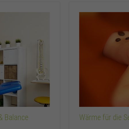
Wärme für die S
& Balance