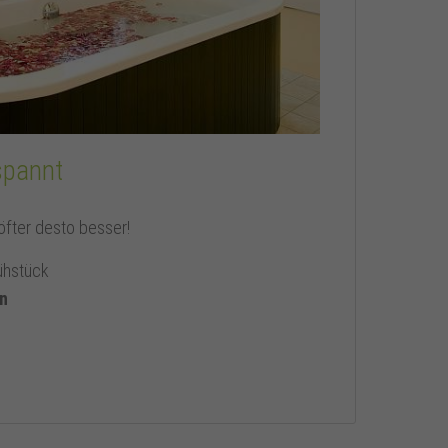
spannt
öfter desto besser!
ühstück
on