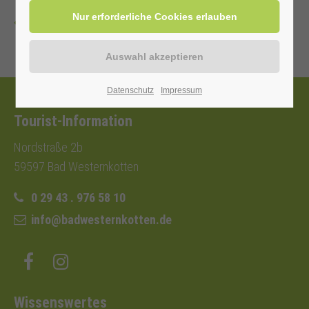
Zurück
Datenschutz
Impressum
Tourist-Information
Nordstraße 2b
59597 Bad Westernkotten
0 29 43 . 976 58 10
info@badwesternkotten.de
Wissenswertes