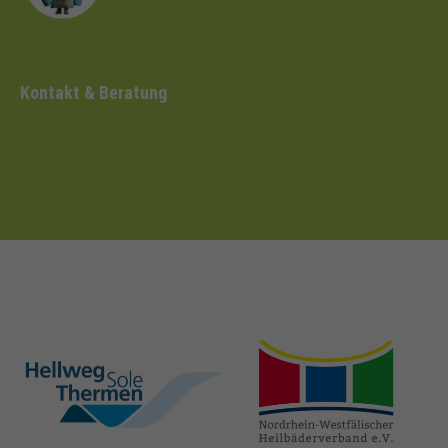
Kontakt & Beratung
hellweg-sole-
nrw-
thermen.de
heilbaeder.de