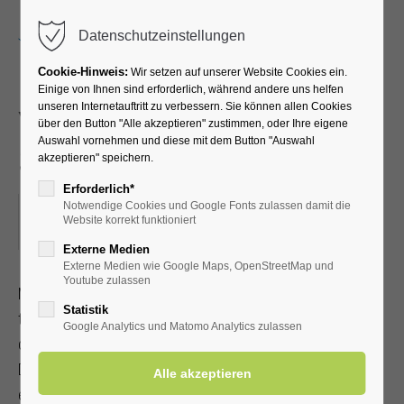
Menu
Datenschutzeinstellungen
Cookie-Hinweis:
Wir setzen auf unserer Website Cookies ein.
Einige von Ihnen sind erforderlich, während andere uns helfen
unseren Internetauftritt zu verbessern. Sie können allen Cookies
Yoga im Park für Leib und
über den Button "Alle akzeptieren" zustimmen, oder Ihre eigene
Auswahl vornehmen und diese mit dem Button "Auswahl
Seele
akzeptieren" speichern.
Erforderlich*
Notwendige Cookies und Google Fonts zulassen damit die
16.10.2025, 10:00
Website korrekt funktioniert
ORT: KURHALLE
Externe Medien
Externe Medien wie Google Maps, OpenStreetMap und
Youtube zulassen
Mit Achtsamkeit und Selbstliebe zu Gelassenheit, Ruhe und
Statistik
tiefer Selbsterfahrung gelangen. Bei gutem Wetter findet
Google Analytics und Matomo Analytics zulassen
der 90-Minuten-Kurs im Kurpark statt. Bitte bringen Sie eine
Decke und ein Getränk mit. Bitte ¼ Std. vor Beginn
einfinden. Mit Kur-/Einwohnerkarte 12,00 €, ohne 15,00 €