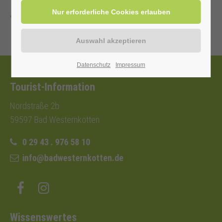
Zurück
Datenschutz
Impressum
Tourist-Information
Nordstraße 2b
59597 Bad Westernkotten
0 29 43 . 976 58 10
info@badwesternkotten.de
Wissenswertes