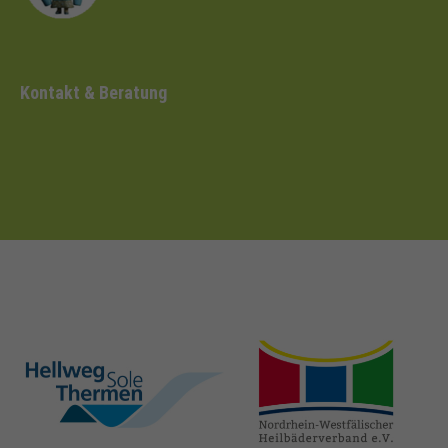
Kontakt & Beratung
hellweg-sole-
nrw-
thermen.de
heilbaeder.de