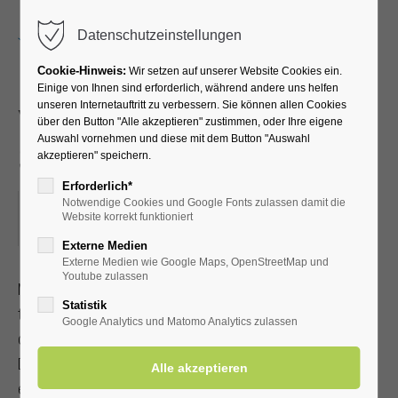
Menu
Datenschutzeinstellungen
Cookie-Hinweis:
Wir setzen auf unserer Website Cookies ein.
Einige von Ihnen sind erforderlich, während andere uns helfen
unseren Internetauftritt zu verbessern. Sie können allen Cookies
Yoga im Park für Leib und
über den Button "Alle akzeptieren" zustimmen, oder Ihre eigene
Auswahl vornehmen und diese mit dem Button "Auswahl
Seele
akzeptieren" speichern.
Erforderlich*
Notwendige Cookies und Google Fonts zulassen damit die
09.10.2025, 10:00
Website korrekt funktioniert
ORT: KURHALLE
Externe Medien
Externe Medien wie Google Maps, OpenStreetMap und
Youtube zulassen
Mit Achtsamkeit und Selbstliebe zu Gelassenheit, Ruhe und
Statistik
tiefer Selbsterfahrung gelangen. Bei gutem Wetter findet
Google Analytics und Matomo Analytics zulassen
der 90-Minuten-Kurs im Kurpark statt. Bitte bringen Sie eine
Decke und ein Getränk mit. Bitte ¼ Std. vor Beginn
einfinden. Mit Kur-/Einwohnerkarte 12,00 €, ohne 15,00 €