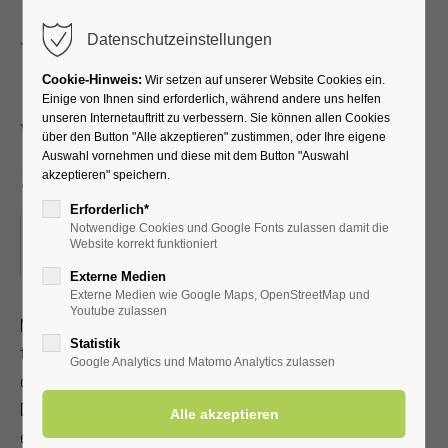
Menu
Datenschutzeinstellungen
Cookie-Hinweis:
Wir setzen auf unserer Website Cookies ein.
Einige von Ihnen sind erforderlich, während andere uns helfen
unseren Internetauftritt zu verbessern. Sie können allen Cookies
Yoga im Park für Leib und
über den Button "Alle akzeptieren" zustimmen, oder Ihre eigene
Auswahl vornehmen und diese mit dem Button "Auswahl
Seele
akzeptieren" speichern.
Erforderlich*
Notwendige Cookies und Google Fonts zulassen damit die
15.10.2025, 10:00
Website korrekt funktioniert
ORT: KURHALLE
Externe Medien
Externe Medien wie Google Maps, OpenStreetMap und
Youtube zulassen
Mit Achtsamkeit und Selbstliebe zu Gelassenheit, Ruhe und
Statistik
tiefer Selbsterfahrung gelangen. Bei gutem Wetter findet
Google Analytics und Matomo Analytics zulassen
der 60-Minuten-Kurs im Kurpark statt. Bitte bringen Sie eine
Decke und ein Getränk mit. Bitte ¼ Std. vor Beginn
einfinden. Mit Kur-/Einwohnerkarte 7,00 €, ohne 10,00 €