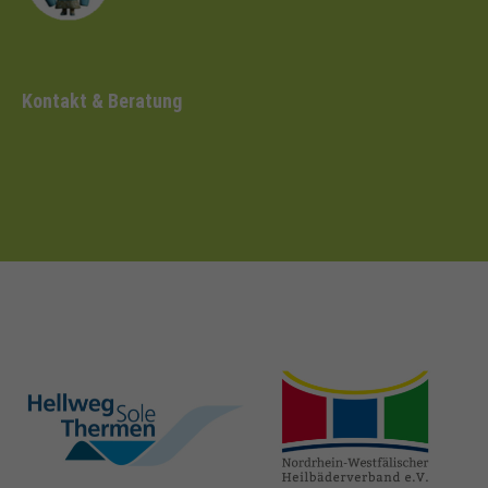
Kontakt & Beratung
hellweg-sole-
nrw-
thermen.de
heilbaeder.de