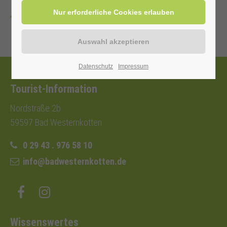
Zurück
Datenschutz
Impressum
Tourist-Information
Nordstraße 2b
59597 Bad Westernkotten
0 29 43 . 976 58 10
info@badwesternkotten.de
Wissenswertes