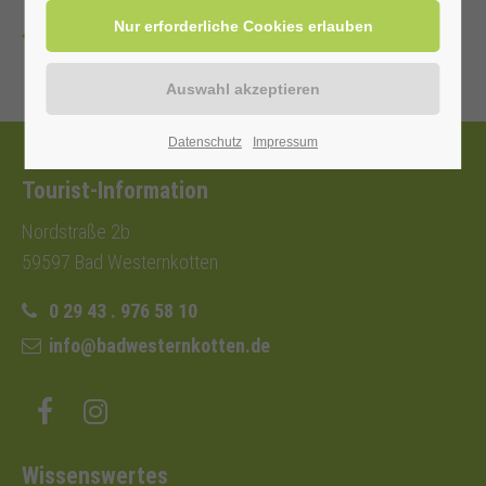
Zurück
Datenschutz
Impressum
Tourist-Information
Nordstraße 2b
59597 Bad Westernkotten
0 29 43 . 976 58 10
info@badwesternkotten.de
Wissenswertes