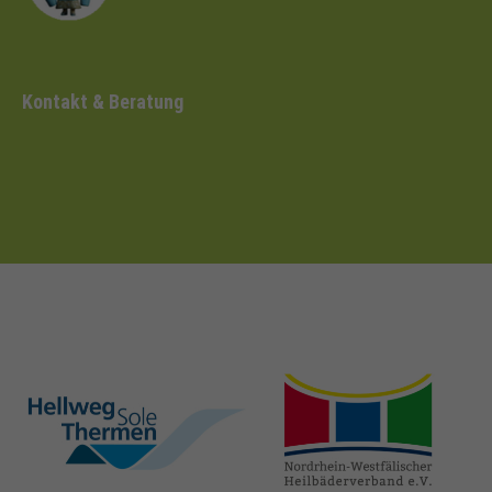
Kontakt & Beratung
hellweg-sole-
nrw-
thermen.de
heilbaeder.de