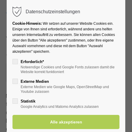
Menu
Datenschutzeinstellungen
Cookie-Hinweis:
Wir setzen auf unserer Website Cookies ein.
Einige von Ihnen sind erforderlich, während andere uns helfen
unseren Internetauftritt zu verbessern. Sie können allen Cookies
Yoga im Park für Leib und
über den Button "Alle akzeptieren" zustimmen, oder Ihre eigene
Auswahl vornehmen und diese mit dem Button "Auswahl
Seele
akzeptieren" speichern.
Erforderlich*
Notwendige Cookies und Google Fonts zulassen damit die
14.08.2025, 10:00
Website korrekt funktioniert
ORT: KURHALLE
Externe Medien
Externe Medien wie Google Maps, OpenStreetMap und
Youtube zulassen
Mit Achtsamkeit und Selbstliebe zu Gelassenheit, Ruhe und
Statistik
tiefer Selbsterfahrung gelangen. Bei gutem Wetter findet
Google Analytics und Matomo Analytics zulassen
der 90-Minuten-Kurs im Kurpark statt. Bitte bringen Sie eine
Decke und ein Getränk mit. Bitte ¼ Std. vor Beginn
einfinden. Mit Kur-/Einwohnerkarte 12,00 €, ohne 15,00 €