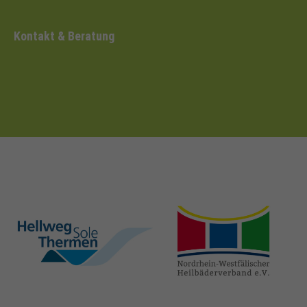
Kontakt & Beratung
hellweg-sole-
nrw-
thermen.de
heilbaeder.de