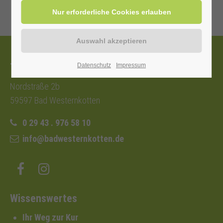
Tourist-Information
Datenschutz
Impressum
Nordstraße 2b
59597 Bad Westernkotten
0 29 43 . 976 58 10
info@badwesternkotten.de
Wissenswertes
Ihr Weg zur Kur