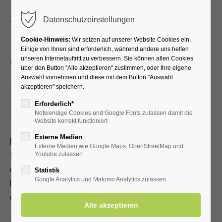
Menu
Datenschutzeinstellungen
Cookie-Hinweis:
Wir setzen auf unserer Website Cookies ein.
Einige von Ihnen sind erforderlich, während andere uns helfen
unseren Internetauftritt zu verbessern. Sie können allen Cookies
Yoga
über den Button "Alle akzeptieren" zustimmen, oder Ihre eigene
Auswahl vornehmen und diese mit dem Button "Auswahl
akzeptieren" speichern.
18.03.2026, 10:00
Erforderlich*
ORT: KURHALLE
Notwendige Cookies und Google Fonts zulassen damit die
Website korrekt funktioniert
Externe Medien
Mit Achtsamkeit und Selbstliebe zu Gelassenheit, Ruhe und
Externe Medien wie Google Maps, OpenStreetMap und
tiefer Selbsterfahrung gelangen. Bei gutem Wetter findet
Youtube zulassen
der 60-Minuten-Kurs im Kurpark statt. Bitte bringen Sie eine
Statistik
Google Analytics und Matomo Analytics zulassen
Decke und ein Getränk mit. Bitte ¼ Std. vor Beginn
einfinden. Mit Kur-/Einwohnerkarte 7,00 €, ohne 10,00 €
Zurück