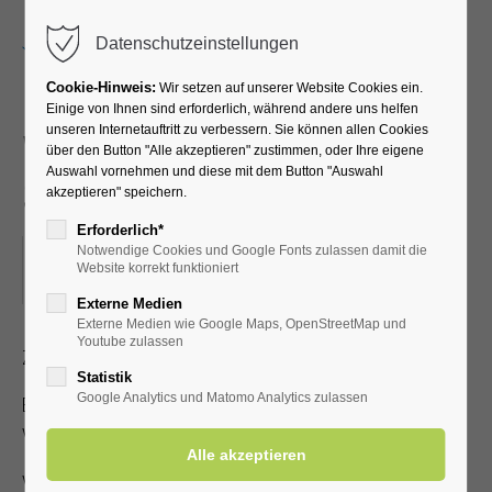
Menu
Datenschutzeinstellungen
Cookie-Hinweis:
Wir setzen auf unserer Website Cookies ein.
Einige von Ihnen sind erforderlich, während andere uns helfen
unseren Internetauftritt zu verbessern. Sie können allen Cookies
Wunschkonzert - mit
über den Button "Alle akzeptieren" zustimmen, oder Ihre eigene
Auswahl vornehmen und diese mit dem Button "Auswahl
Schlagersänger Marco
akzeptieren" speichern.
Erforderlich*
Notwendige Cookies und Google Fonts zulassen damit die
05.07.2026, 15:00
Website korrekt funktioniert
ORT: AUSSENBÜHNE KURPARK
Externe Medien
Externe Medien wie Google Maps, OpenStreetMap und
Youtube zulassen
Zutritt mit gültiger Kur- /Einwohnerkarte
Statistik
Google Analytics und Matomo Analytics zulassen
Es steht nur eine begrenzte Anzahl an Sitzplätzen zur
Verfügung!
Veranstalter: Kurverwaltung Bad Westernkotten, Telefon: 0