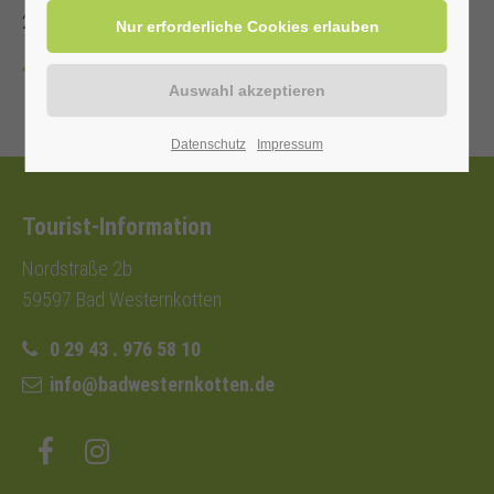
29 43 . 976 58 10
Zurück
Datenschutz
Impressum
Tourist-Information
Nordstraße 2b
59597 Bad Westernkotten
0 29 43 . 976 58 10
info@badwesternkotten.de