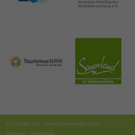
nrw-
sauerland.co
tourismus.de
m
© Copyright 2026 • Heilbad Westernkotten GmbH
Impressum
Datenschutz