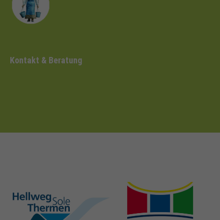
Kontakt & Beratung
hellweg-sole-
nrw-
thermen.de
heilbaeder.de