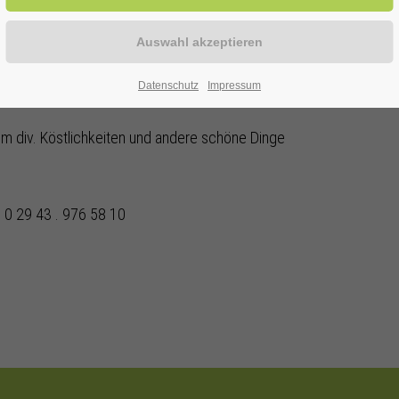
ter Philakkordia 88
Datenschutz
Impressum
 div. Köstlichkeiten und andere schöne Dinge
 0 29 43 . 976 58 10