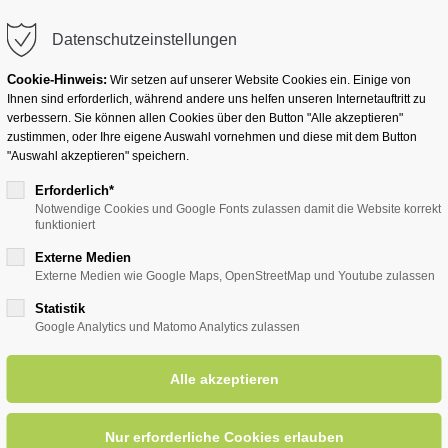
info@badwesternkotten.de
Datenschutzeinstellungen
Cookie-Hinweis:
Wir setzen auf unserer Website Cookies ein. Einige von
Ihnen sind erforderlich, während andere uns helfen unseren Internetauftritt zu
verbessern. Sie können allen Cookies über den Button "Alle akzeptieren"
zustimmen, oder Ihre eigene Auswahl vornehmen und diese mit dem Button
Ihr Heilbad
Übernachten
Für Ihre Gesun
"Auswahl akzeptieren" speichern.
Erforderlich*
Notwendige Cookies und Google Fonts zulassen damit die Website korrekt
funktioniert
entsreader (Timeline)
Externe Medien
Externe Medien wie Google Maps, OpenStreetMap und Youtube zulassen
Statistik
Google Analytics und Matomo Analytics zulassen
auber
29.12.2024, 11:00–17:00
ORT: KURHALLE UND KURPARK