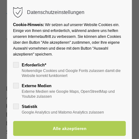
Menu
Datenschutzeinstellungen
Cookie-Hinweis:
Wir setzen auf unserer Website Cookies ein.
Einige von Ihnen sind erforderlich, während andere uns helfen
unseren Internetauftritt zu verbessern. Sie können allen Cookies
Weinfest
über den Button "Alle akzeptieren" zustimmen, oder Ihre eigene
Auswahl vornehmen und diese mit dem Button "Auswahl
akzeptieren" speichern.
04.09.2026, 16:00–22:00
Erforderlich*
ORT: KURPARK
Notwendige Cookies und Google Fonts zulassen damit die
Website korrekt funktioniert
Externe Medien
Drei Tage voller Genuss, guter Musik und einzigartiger
Externe Medien wie Google Maps, OpenStreetMap und
Atmosphäre – erlebt das Weinfest im wunderschönen
Youtube zulassen
Kurpark Bad Westernkotten, eingebettet in einen
Statistik
Google Analytics und Matomo Analytics zulassen
beeindruckenden alten Baumbestand, der mit seinem
besonderen Flair die perfekte Kulisse für entspannte
Sommertage und laue Weinabende bietet.