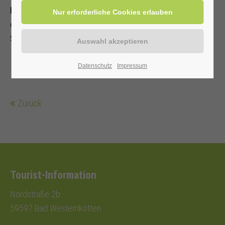
Electric Wine
– Der perfekte Start ins Wochenende mit
entspannten House- und Lounge-Beats, sommerlicher
Stimmung und einem guten Glas Wein.
Datenschutz
Impressum
Zurück
Tourist-Information
Nordstraße 2b
59597 Bad Westernkotten