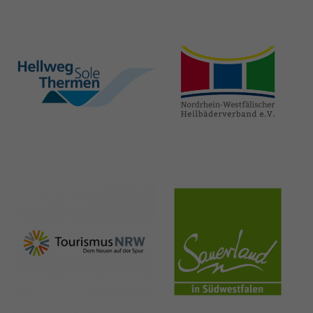
hellweg-sole-
nrw-
thermen.de
heilbaeder.de
nrw-
sauerland.co
tourismus.de
m