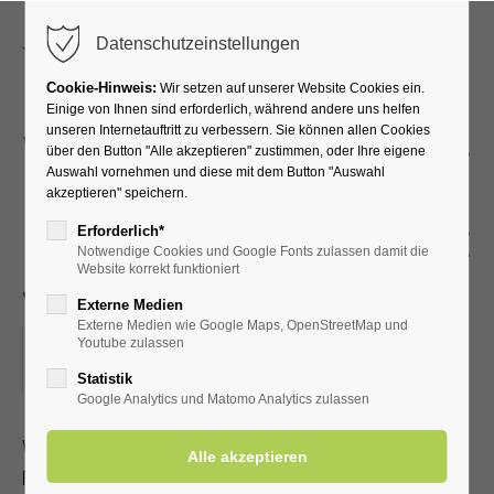
Menu
Datenschutzeinstellungen
Cookie-Hinweis:
Wir setzen auf unserer Website Cookies ein.
Einige von Ihnen sind erforderlich, während andere uns helfen
unseren Internetauftritt zu verbessern. Sie können allen Cookies
Wanderung mit dem SGV -
über den Button "Alle akzeptieren" zustimmen, oder Ihre eigene
Auswahl vornehmen und diese mit dem Button "Auswahl
Kulturhistorische
akzeptieren" speichern.
Exkursionen in Allagen mit
Erforderlich*
Notwendige Cookies und Google Fonts zulassen damit die
Jubiläumsfeier
Website korrekt funktioniert
Externe Medien
Externe Medien wie Google Maps, OpenStreetMap und
28.08.2022, 09:15
Youtube zulassen
ORT: TREFFPUNKT PARKPLATZ
Statistik
Google Analytics und Matomo Analytics zulassen
Wanderung mit dem Sauerländischen Gebirgsverein
Für Fahrtkosten wird eine Pauschale je nach Streckenlänge