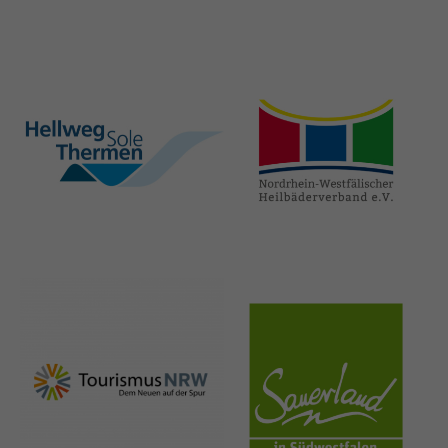
hellweg-sole-
nrw-
thermen.de
heilbaeder.de
nrw-
sauerland.co
tourismus.de
m