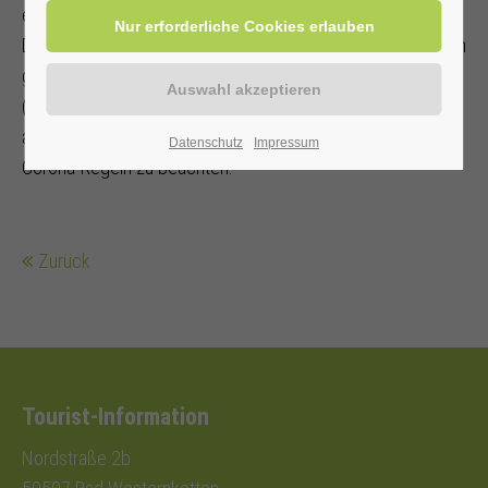
erhoben.
Diese wird direkt von den Mitfahrer/innen an den Fahrenden
gezahlt.
(Bei allen Veranstaltungen sind von den Teilnehmern die
aktuellen
Datenschutz
Impressum
Corona-Regeln zu beachten.
Zurück
Tourist-Information
Nordstraße 2b