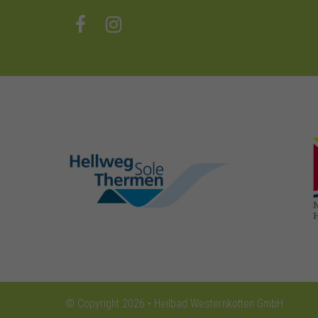
hellweg-sole-
thermen.de
© Copyright 2026 • Heilbad Westernkotten GmbH