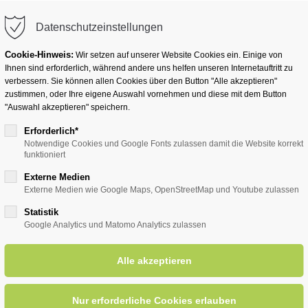
info@badwesternkotten.de
Datenschutzeinstellungen
Cookie-Hinweis:
Wir setzen auf unserer Website Cookies ein. Einige von
Ihnen sind erforderlich, während andere uns helfen unseren Internetauftritt zu
verbessern. Sie können allen Cookies über den Button "Alle akzeptieren"
zustimmen, oder Ihre eigene Auswahl vornehmen und diese mit dem Button
Ihr Heilbad
Übernachten
Für Ihre Gesun
"Auswahl akzeptieren" speichern.
Erforderlich*
Notwendige Cookies und Google Fonts zulassen damit die Website korrekt
funktioniert
entsreader (Timeline)
Externe Medien
Externe Medien wie Google Maps, OpenStreetMap und Youtube zulassen
Statistik
Google Analytics und Matomo Analytics zulassen
king für Fortgeschrittene