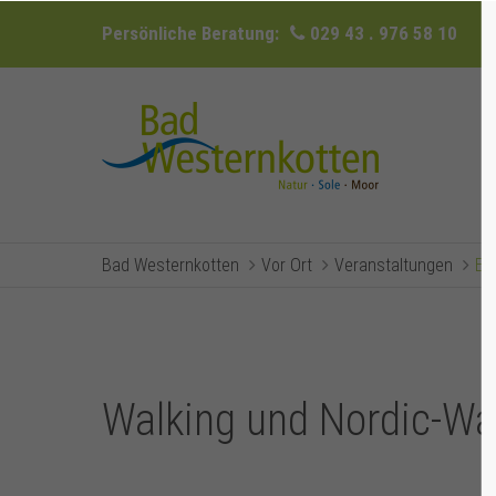
Persönliche Beratung:
029 43 . 976 58 10
Bad Westernkotten
Vor Ort
Veranstaltungen
Ev
Walking und Nordic-Wal