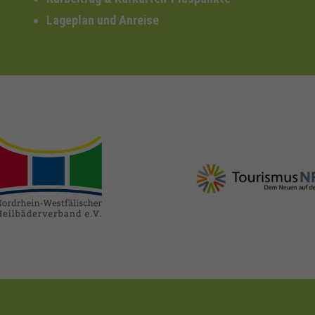
Lageplan und Anreise
nrw-
nrw-tourismus.de
heilbaeder.de