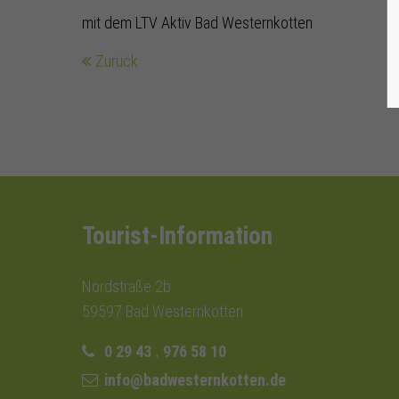
mit dem LTV Aktiv Bad Westernkotten
Zurück
Tourist-Information
Nordstraße 2b
59597 Bad Westernkotten
0 29 43 . 976 58 10
info@badwesternkotten.de