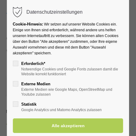
Menu
Datenschutzeinstellungen
Cookie-Hinweis:
Wir setzen auf unserer Website Cookies ein.
Einige von Ihnen sind erforderlich, während andere uns helfen
unseren Internetauftritt zu verbessern. Sie können allen Cookies
Walking und Nordic-
über den Button "Alle akzeptieren" zustimmen, oder Ihre eigene
Auswahl vornehmen und diese mit dem Button "Auswahl
Walking für
akzeptieren" speichern.
Fortgeschrittene
Erforderlich*
Notwendige Cookies und Google Fonts zulassen damit die
Website korrekt funktioniert
10.03.2026, 09:00
Externe Medien
Externe Medien wie Google Maps, OpenStreetMap und
ORT: EINGANG KURPARK (FAHRRADSTÄNDER)
Youtube zulassen
Statistik
mit dem LTV Aktiv Bad Westernkotten
Google Analytics und Matomo Analytics zulassen
Zurück