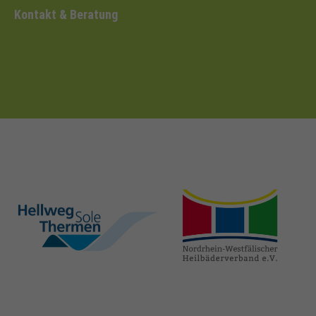
Kontakt & Beratung
hellweg-sole-
nrw-
thermen.de
heilbaeder.de