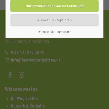
Tourist-Information
Datenschutz
Impressum
Nordstraße 2b
59597 Bad Westernkotten
0 29 43 . 976 58 10
info@badwesternkotten.de
Wissenswertes
Ihr Weg zur Kur
Kurpark & Kurhalle