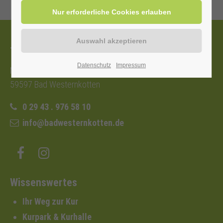
Tourist-Information
Datenschutz
Impressum
Nordstraße 2b
59597 Bad Westernkotten
0 29 43 . 976 58 10
info@badwesternkotten.de
Wissenswertes
Ihr Weg zur Kur
Kurpark & Kurhalle