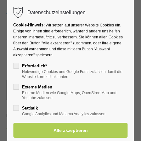
Menu
Datenschutzeinstellungen
Cookie-Hinweis:
Wir setzen auf unserer Website Cookies ein.
Einige von Ihnen sind erforderlich, während andere uns helfen
unseren Internetauftritt zu verbessern. Sie können allen Cookies
Walking und Nordic-
über den Button "Alle akzeptieren" zustimmen, oder Ihre eigene
Auswahl vornehmen und diese mit dem Button "Auswahl
Walking für
akzeptieren" speichern.
Fortgeschrittene
Erforderlich*
Notwendige Cookies und Google Fonts zulassen damit die
Website korrekt funktioniert
23.12.2025, 09:00
Externe Medien
Externe Medien wie Google Maps, OpenStreetMap und
ORT: EINGANG KURPARK (FAHRRADSTÄNDER)
Youtube zulassen
Statistik
mit dem LTV Aktiv Bad Westernkotten
Google Analytics und Matomo Analytics zulassen
Zurück