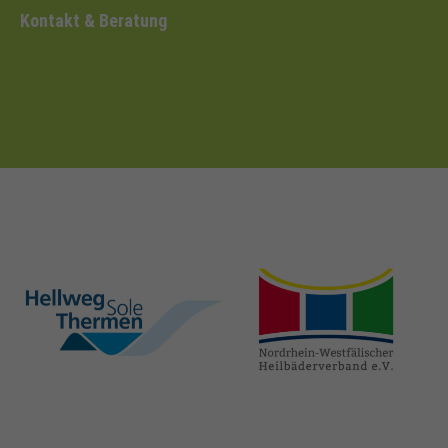
Kontakt & Beratung
hellweg-sole-
nrw-
thermen.de
heilbaeder.de