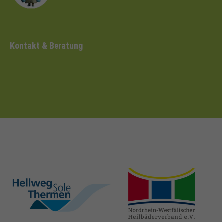
Kontakt & Beratung
hellweg-sole-
nrw-
thermen.de
heilbaeder.de