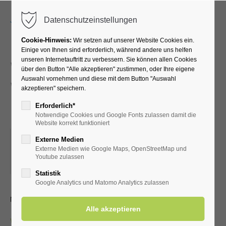
Menu
Datenschutzeinstellungen
Cookie-Hinweis:
Wir setzen auf unserer Website Cookies ein.
Einige von Ihnen sind erforderlich, während andere uns helfen
unseren Internetauftritt zu verbessern. Sie können allen Cookies
Walking und Nordic-
über den Button "Alle akzeptieren" zustimmen, oder Ihre eigene
Auswahl vornehmen und diese mit dem Button "Auswahl
Walking für
akzeptieren" speichern.
Fortgeschrittene
Erforderlich*
Notwendige Cookies und Google Fonts zulassen damit die
Website korrekt funktioniert
24.05.2022, 09:00
Externe Medien
Externe Medien wie Google Maps, OpenStreetMap und
ORT: TREFFPUNKT AM EINGANG ZUM KURPARK
Youtube zulassen
(FAHRRADSTÄNDER)
Statistik
Google Analytics und Matomo Analytics zulassen
mit dem SV Aktiv Bad Westernkotten
weitere Informationen