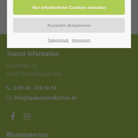
Zurück
Datenschutz
Impressum
Tourist-Information
Nordstraße 2b
59597 Bad Westernkotten
0 29 43 . 976 58 10
info@badwesternkotten.de
Wissenswertes