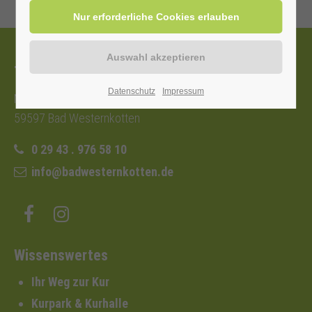
Tourist-Information
Datenschutz
Impressum
Nordstraße 2b
59597 Bad Westernkotten
0 29 43 . 976 58 10
info@badwesternkotten.de
Wissenswertes
Ihr Weg zur Kur
Kurpark & Kurhalle