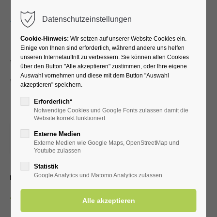
Menu
Datenschutzeinstellungen
Cookie-Hinweis:
Wir setzen auf unserer Website Cookies ein.
Einige von Ihnen sind erforderlich, während andere uns helfen
unseren Internetauftritt zu verbessern. Sie können allen Cookies
Walking und Nordic-
über den Button "Alle akzeptieren" zustimmen, oder Ihre eigene
Auswahl vornehmen und diese mit dem Button "Auswahl
Walking für
akzeptieren" speichern.
Fortgeschrittene
Erforderlich*
Notwendige Cookies und Google Fonts zulassen damit die
Website korrekt funktioniert
22.07.2025, 09:00
Externe Medien
Externe Medien wie Google Maps, OpenStreetMap und
ORT: EI
Youtube zulassen
Statistik
mit dem LTV Aktiv Bad Westernkotten
Google Analytics und Matomo Analytics zulassen
Zurück