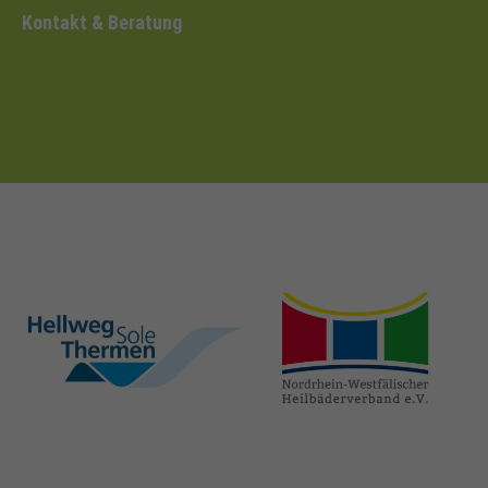
Kontakt & Beratung
hellweg-sole-
nrw-
thermen.de
heilbaeder.de