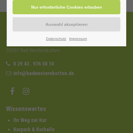
Tourist-Information
Datenschutz
Impressum
Nordstraße 2b
59597 Bad Westernkotten
0 29 43 . 976 58 10
info@badwesternkotten.de
Wissenswertes
Ihr Weg zur Kur
Kurpark & Kurhalle