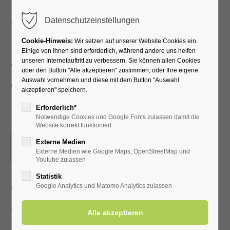
Menu
Datenschutzeinstellungen
Cookie-Hinweis:
Wir setzen auf unserer Website Cookies ein.
Einige von Ihnen sind erforderlich, während andere uns helfen
unseren Internetauftritt zu verbessern. Sie können allen Cookies
Walking und Nordic-
über den Button "Alle akzeptieren" zustimmen, oder Ihre eigene
Auswahl vornehmen und diese mit dem Button "Auswahl
Walking für
akzeptieren" speichern.
Fortgeschrittene
Erforderlich*
Notwendige Cookies und Google Fonts zulassen damit die
Website korrekt funktioniert
05.08.2025, 09:00
Externe Medien
Externe Medien wie Google Maps, OpenStreetMap und
ORT: EINGANG KURPARK (FAHRRADSTÄNDER)
Youtube zulassen
Statistik
mit dem LTV Aktiv Bad Westernkotten
Google Analytics und Matomo Analytics zulassen
Zurück