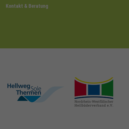
Kontakt & Beratung
hellweg-sole-
nrw-
thermen.de
heilbaeder.de