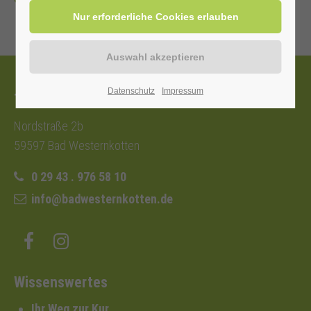
Zurück
Datenschutz
Impressum
Tourist-Information
Nordstraße 2b
59597 Bad Westernkotten
0 29 43 . 976 58 10
info@badwesternkotten.de
Wissenswertes
Ihr Weg zur Kur