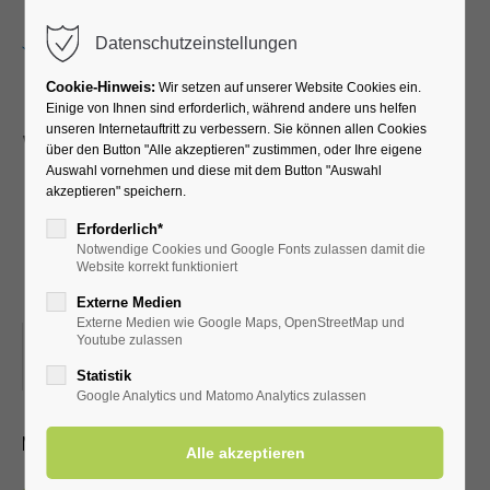
Menu
Datenschutzeinstellungen
Cookie-Hinweis:
Wir setzen auf unserer Website Cookies ein.
Einige von Ihnen sind erforderlich, während andere uns helfen
unseren Internetauftritt zu verbessern. Sie können allen Cookies
Vortrag Lisa Hagedorn -
über den Button "Alle akzeptieren" zustimmen, oder Ihre eigene
Auswahl vornehmen und diese mit dem Button "Auswahl
"Ernährung bei
akzeptieren" speichern.
rheumatischen
Erforderlich*
Notwendige Cookies und Google Fonts zulassen damit die
Erkrankungen"
Website korrekt funktioniert
Externe Medien
Externe Medien wie Google Maps, OpenStreetMap und
05.12.2025, 15:00
Youtube zulassen
ORT: KURHALLE
Statistik
Google Analytics und Matomo Analytics zulassen
Mit Kur-/Einwohnerkarte frei, ohne 3,00 €