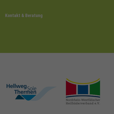
Kontakt & Beratung
hellweg-sole-
nrw-
thermen.de
heilbaeder.de