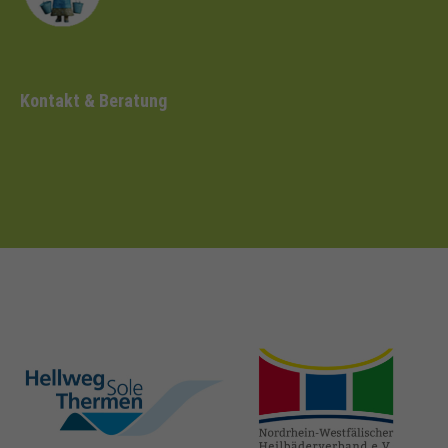
Kontakt & Beratung
hellweg-sole-
nrw-
thermen.de
heilbaeder.de