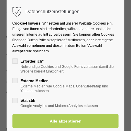
Menu
Datenschutzeinstellungen
Cookie-Hinweis:
Wir setzen auf unserer Website Cookies ein.
Einige von Ihnen sind erforderlich, während andere uns helfen
unseren Internetauftritt zu verbessern. Sie können allen Cookies
Vortrag Frau Dr. Antje
über den Button "Alle akzeptieren" zustimmen, oder Ihre eigene
Auswahl vornehmen und diese mit dem Button "Auswahl
Schulenberg
akzeptieren" speichern.
(Sozialdienstmitarbeiterin
Erforderlich*
Notwendige Cookies und Google Fonts zulassen damit die
)
Website korrekt funktioniert
Externe Medien
„Schwerbehindertenrecht"
Externe Medien wie Google Maps, OpenStreetMap und
Youtube zulassen
Statistik
28.04.2026, 15:00
Google Analytics und Matomo Analytics zulassen
ORT: KURHALLE
Mit Kur-/Einwohnerkarte frei, ohne 3,00 €