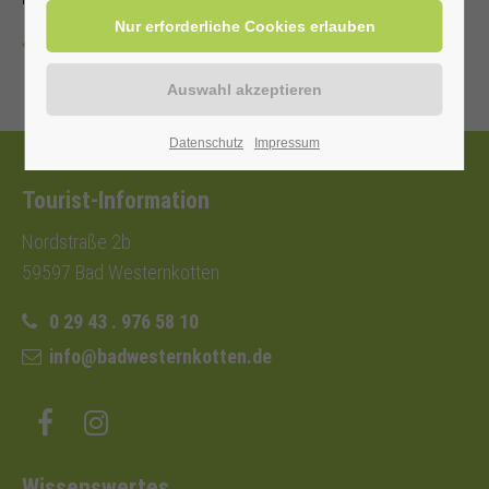
Zurück
Datenschutz
Impressum
Tourist-Information
Nordstraße 2b
59597 Bad Westernkotten
0 29 43 . 976 58 10
info@badwesternkotten.de
Wissenswertes