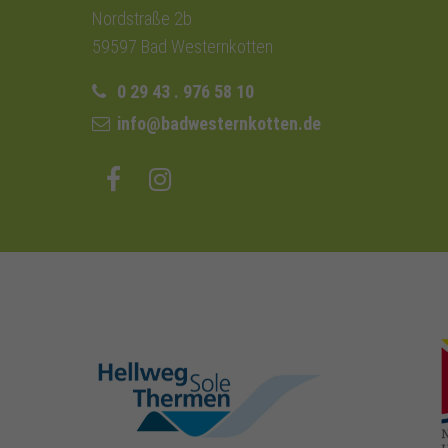
Nordstraße 2b
59597 Bad Westernkotten
0 29 43 . 976 58 10
info@badwesternkotten.de
hellweg-sole-
thermen.de