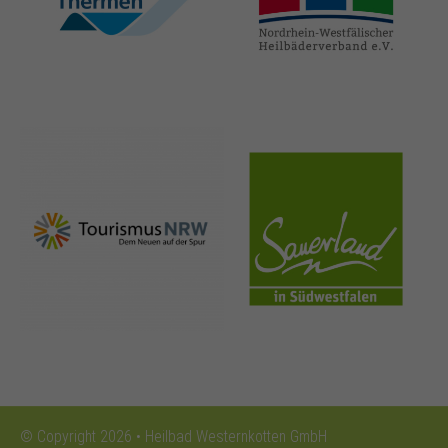
thermen.de
heilbaeder.de
nrw-
sauerland.co
tourismus.de
m
© Copyright 2026 • Heilbad Westernkotten GmbH