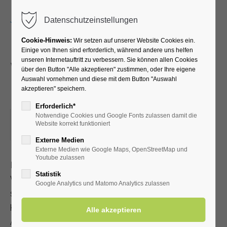
Menu
Datenschutzeinstellungen
Cookie-Hinweis:
Wir setzen auf unserer Website Cookies ein.
Einige von Ihnen sind erforderlich, während andere uns helfen
unseren Internetauftritt zu verbessern. Sie können allen Cookies
Vinyasa Yoga mit
über den Button "Alle akzeptieren" zustimmen, oder Ihre eigene
Auswahl vornehmen und diese mit dem Button "Auswahl
Elementen des Yin Yoga
akzeptieren" speichern.
Erforderlich*
Notwendige Cookies und Google Fonts zulassen damit die
18.09.2023, 17:00–18:00
Website korrekt funktioniert
ORT: KURPARK (TREFFPUNKT VOR DER KURHALLE)
Externe Medien
Externe Medien wie Google Maps, OpenStreetMap und
Youtube zulassen
In dieser Yogaklasse werden fließende Elemente des
Statistik
Vinyasa Yoga mit Elementen des Yin Yoga verbunden. Wir
Google Analytics und Matomo Analytics zulassen
starten mit fließenden Bewegungen bringen danach den
Körper und den Geist durch passive und langanhaltende
Asanas zur Ruhe. Für Anfänger und auch Fortgeschrittene