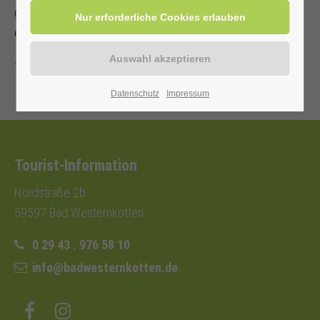
geeignet. Bitte eine rutschfeste Matte, bequeme Kleidung,
ein Kissen, eine Decke und dicke Socken mitbringen.
Zurück
Datenschutz
Impressum
Tourist-Information
Nordstraße 2b
59597 Bad Westernkotten
0 29 43 . 976 58 10
info@badwesternkotten.de