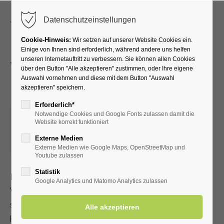
Menu
Datenschutzeinstellungen
Cookie-Hinweis:
Wir setzen auf unserer Website Cookies ein.
Einige von Ihnen sind erforderlich, während andere uns helfen
unseren Internetauftritt zu verbessern. Sie können allen Cookies
Vinyasa Yoga mit
über den Button "Alle akzeptieren" zustimmen, oder Ihre eigene
Auswahl vornehmen und diese mit dem Button "Auswahl
Elementen des Yin Yoga
akzeptieren" speichern.
Erforderlich*
Notwendige Cookies und Google Fonts zulassen damit die
27.05.2024, 17:00–18:00
Website korrekt funktioniert
ORT: KURHALLE, TREFFPUNKT: HINTER DER KURHALLE
Externe Medien
(BAUBETRIEBSHOF)
Externe Medien wie Google Maps, OpenStreetMap und
Youtube zulassen
Statistik
In dieser Yogaklasse werden fließende Elemente des
Google Analytics und Matomo Analytics zulassen
Vinyasa Yoga mit Elementen des Yin Yoga verbunden. Wir
starten mit fließenden Bewegungen bringen danach den
Körper und den Geist durch passive und langanhaltende