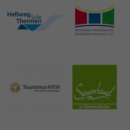
hellweg-sole-
nrw-
thermen.de
heilbaeder.de
nrw-
sauerland.co
tourismus.de
m