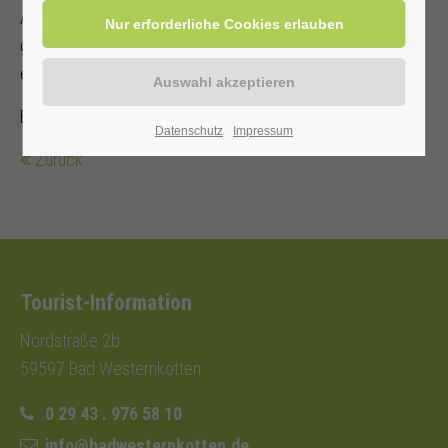
Asanas zur Ruhe. Für Anfänger und auch Fortgeschrittene
geeignet. Bitte eine rutschfeste Matte, bequeme Kleidung,
ein Kissen, eine Decke und dicke Socken mitbringen.
Beitrag: 6,00 € mit Kur-/ Einwohnerkarte, ohne 9,00 €
Datenschutz
Impressum
Zurück
Tourist-Information
Nordstraße 2b
59597 Bad Westernkotten
0 29 43 . 976 58 10
info@badwesternkotten.de