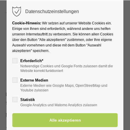
Menu
Datenschutzeinstellungen
Cookie-Hinweis:
Wir setzen auf unserer Website Cookies ein.
Einige von Ihnen sind erforderlich, während andere uns helfen
unseren Internetauftritt zu verbessern. Sie können allen Cookies
Uwe Natus -
über den Button "Alle akzeptieren" zustimmen, oder Ihre eigene
Auswahl vornehmen und diese mit dem Button "Auswahl
Geschichtenerzähler
akzeptieren" speichern.
Erforderlich*
Notwendige Cookies und Google Fonts zulassen damit die
17.12.2025, 15:00
Website korrekt funktioniert
ORT: KURHALLE
Externe Medien
Externe Medien wie Google Maps, OpenStreetMap und
Youtube zulassen
Uwe Natus führt die Gäste in die weihnachtliche Zeit mit
Statistik
seinen Geschichten, Gedanken und Liedern ein.
Google Analytics und Matomo Analytics zulassen
Mit Kur- und Einwohnerkarte FREI, ohne 3,00 € Eintritt
Zurück