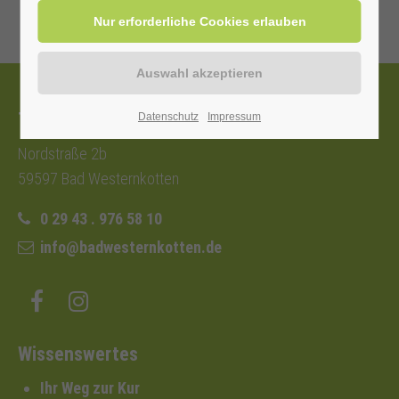
Tourist-Information
Datenschutz
Impressum
Nordstraße 2b
59597 Bad Westernkotten
0 29 43 . 976 58 10
info@badwesternkotten.de
Wissenswertes
Ihr Weg zur Kur