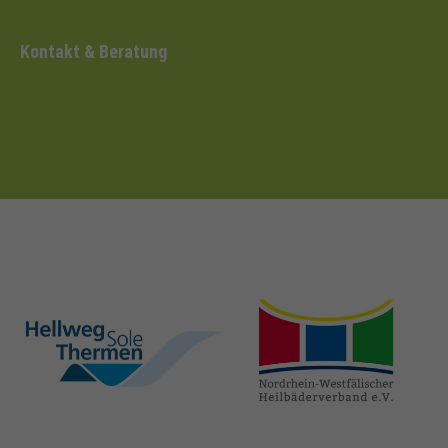
Kontakt & Beratung
hellweg-sole-
nrw-
thermen.de
heilbaeder.de