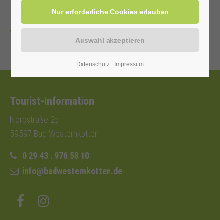
Zurück
Datenschutz
Impressum
Tourist-Information
Nordstraße 2b
59597 Bad Westernkotten
0 29 43 . 976 58 10
info@badwesternkotten.de