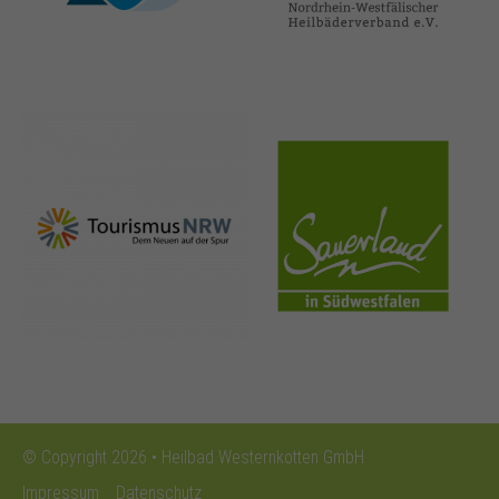
nrw-
sauerland.co
tourismus.de
m
© Copyright 2026 • Heilbad Westernkotten GmbH
Impressum
Datenschutz