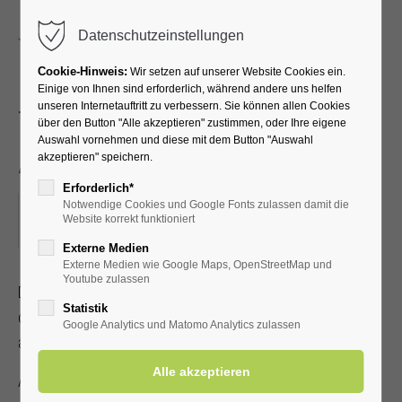
Menu
Datenschutzeinstellungen
Cookie-Hinweis:
Wir setzen auf unserer Website Cookies ein.
Einige von Ihnen sind erforderlich, während andere uns helfen
unseren Internetauftritt zu verbessern. Sie können allen Cookies
Trommeln mit Mama
über den Button "Alle akzeptieren" zustimmen, oder Ihre eigene
Auswahl vornehmen und diese mit dem Button "Auswahl
Afrika
akzeptieren" speichern.
Erforderlich*
Notwendige Cookies und Google Fonts zulassen damit die
23.04.2024, 19:30–21:00
Website korrekt funktioniert
ORT: KURHALLE
Externe Medien
Externe Medien wie Google Maps, OpenStreetMap und
Youtube zulassen
Die Lippstädter Trommelgruppe trifft sich regelmäßig, um
Statistik
das afrikanische Trommelfeeling und Rhythmusübungen
Google Analytics und Matomo Analytics zulassen
aktiv zu erleben.
Alle Interessierte sind herzlich Willkommen!