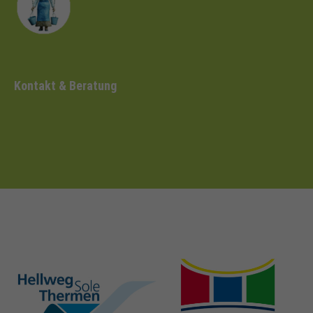
Kontakt & Beratung
hellweg-sole-
nrw-
thermen.de
heilbaeder.de