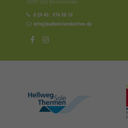
59597 Bad Westernkotten
0 29 43 . 976 58 10
info@badwesternkotten.de
hellweg-sole-
thermen.de