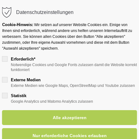
info@badwesternkotten.de
Datenschutzeinstellungen
Cookie-Hinweis:
Wir setzen auf unserer Website Cookies ein. Einige von
Ihnen sind erforderlich, während andere uns helfen unseren Internetauftritt zu
verbessern. Sie können allen Cookies über den Button "Alle akzeptieren"
zustimmen, oder Ihre eigene Auswahl vornehmen und diese mit dem Button
Ihr Heilbad
Übernachten
Für Ihre Gesun
"Auswahl akzeptieren" speichern.
Erforderlich*
Notwendige Cookies und Google Fonts zulassen damit die Website korrekt
funktioniert
entsreader (Timeline)
Externe Medien
Externe Medien wie Google Maps, OpenStreetMap und Youtube zulassen
Statistik
Google Analytics und Matomo Analytics zulassen
its die man nie vergisst... m