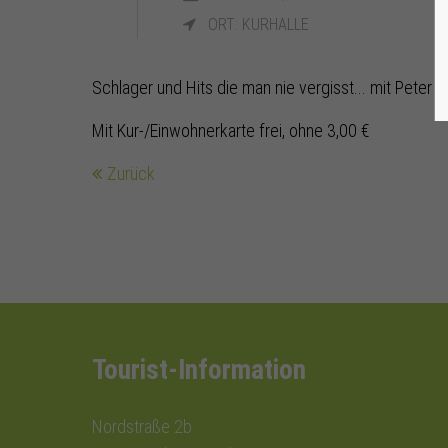
ORT: KURHALLE
Schlager und Hits die man nie vergisst... mit Peter 
Mit Kur-/Einwohnerkarte frei, ohne 3,00 €
Zurück
Tourist-Information
Nordstraße 2b