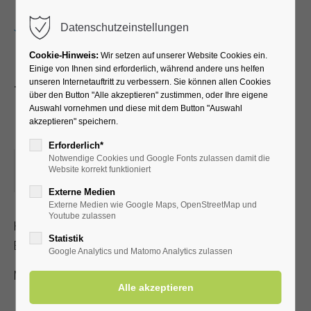
Menu
Datenschutzeinstellungen
Cookie-Hinweis:
Wir setzen auf unserer Website Cookies ein.
Einige von Ihnen sind erforderlich, während andere uns helfen
unseren Internetauftritt zu verbessern. Sie können allen Cookies
TANZCAFÉ mit Gerd
über den Button "Alle akzeptieren" zustimmen, oder Ihre eigene
Auswahl vornehmen und diese mit dem Button "Auswahl
Helfmeiers Top Music
akzeptieren" speichern.
Erforderlich*
Notwendige Cookies und Google Fonts zulassen damit die
21.07.2024, 15:00
Website korrekt funktioniert
ORT: KURHALLE, KURSAAL
Externe Medien
Externe Medien wie Google Maps, OpenStreetMap und
Youtube zulassen
Heiter und stimmungsvoll führt Gerd Helfmeier mit Hits und
Statistik
Evergreens durch den Nachmittag .
Google Analytics und Matomo Analytics zulassen
Mit Kur-/Einwohnerkarte frei, ohne 3,00 €