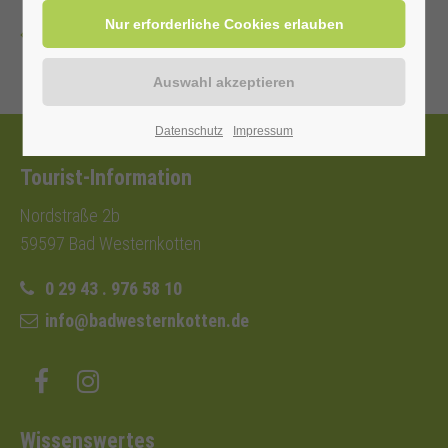
Zurück
Datenschutz
Impressum
Tourist-Information
Nordstraße 2b
59597 Bad Westernkotten
0 29 43 . 976 58 10
info@badwesternkotten.de
Wissenswertes