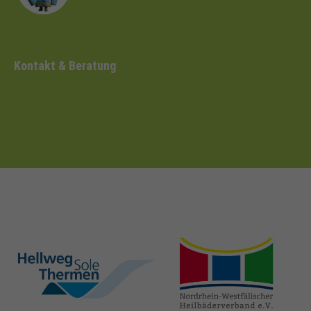
Kontakt & Beratung
hellweg-sole-
nrw-
thermen.de
heilbaeder.de