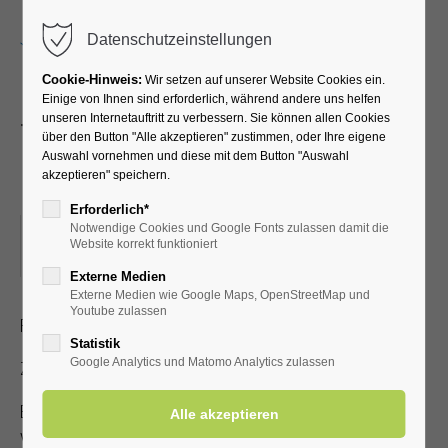
Menu
Datenschutzeinstellungen
Cookie-Hinweis:
Wir setzen auf unserer Website Cookies ein.
Einige von Ihnen sind erforderlich, während andere uns helfen
unseren Internetauftritt zu verbessern. Sie können allen Cookies
Tanzcafé - mit dem Gute
über den Button "Alle akzeptieren" zustimmen, oder Ihre eigene
Auswahl vornehmen und diese mit dem Button "Auswahl
Laune Duo
akzeptieren" speichern.
Erforderlich*
Notwendige Cookies und Google Fonts zulassen damit die
11.08.2024, 15:00
Website korrekt funktioniert
ORT: KURHALLE
Externe Medien
Externe Medien wie Google Maps, OpenStreetMap und
Youtube zulassen
Flotte, stimmungsvolle Musik mit dem Gute-Laune-Duo
Statistik
Google Analytics und Matomo Analytics zulassen
Zutritt mit gültiger Kur- /Einwohnerkarte
Es steht nur eine begrenzte Anzahl an Sitzplätzen zur
Verfügung!