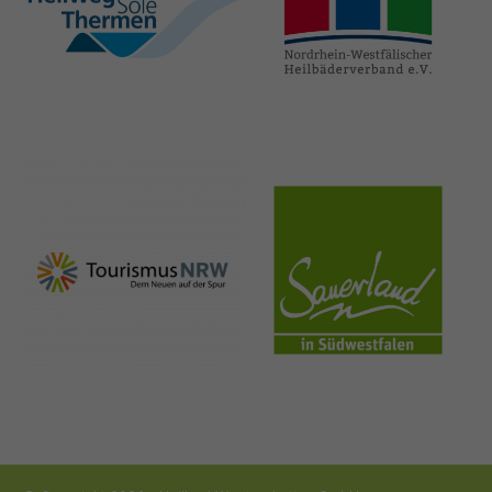
hellweg-sole-
nrw-
thermen.de
heilbaeder.de
nrw-
sauerland.co
tourismus.de
m