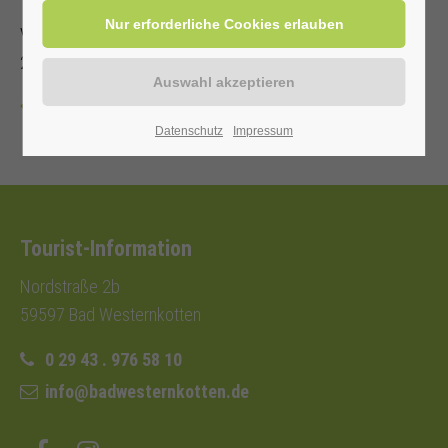
Veranstalter: Kurverwaltung Bad Westernkotten, Telefon: 0
29 43 . 976 58 10
Zurück
Datenschutz
Impressum
Tourist-Information
Nordstraße 2b
59597 Bad Westernkotten
0 29 43 . 976 58 10
info@badwesternkotten.de