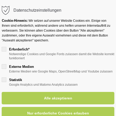
info@badwesternkotten.de
Datenschutzeinstellungen
Cookie-Hinweis:
Wir setzen auf unserer Website Cookies ein. Einige von
Ihnen sind erforderlich, während andere uns helfen unseren Internetauftritt zu
verbessern. Sie können allen Cookies über den Button "Alle akzeptieren"
zustimmen, oder Ihre eigene Auswahl vornehmen und diese mit dem Button
Ihr Heilbad
Übernachten
Für Ihre Gesun
"Auswahl akzeptieren" speichern.
Erforderlich*
Notwendige Cookies und Google Fonts zulassen damit die Website korrekt
funktioniert
entsreader (Timeline)
Externe Medien
Externe Medien wie Google Maps, OpenStreetMap und Youtube zulassen
Statistik
Google Analytics und Matomo Analytics zulassen
e Laune Duo"
09.06.2025, 15:00
ORT: KURHALLE