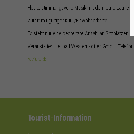
Flotte, stimmungsvolle Musik mit dem Gute-Laune-
Zutritt mit gültiger Kur- /Einwohnerkarte
Es steht nur eine begrenzte Anzahl an Sitzplätzen z
Veranstalter: Heilbad Westernkotten GmbH, Telefon:
Zurück
Tourist-Information