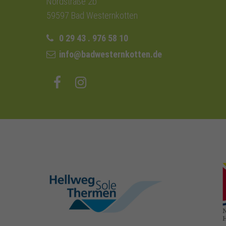
Nordstraße 2b
59597 Bad Westernkotten
0 29 43 . 976 58 10
info@badwesternkotten.de
hellweg-sole-
thermen.de