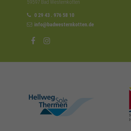
59597 Bad Westernkotten
0 29 43 . 976 58 10
info@badwesternkotten.de
hellweg-sole-
thermen.de