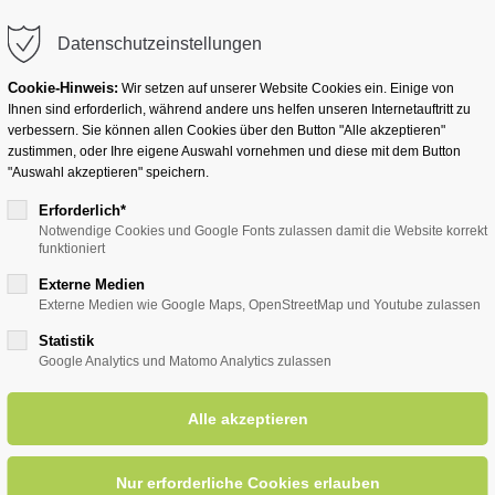
info@badwesternkotten.de
Datenschutzeinstellungen
Cookie-Hinweis:
Wir setzen auf unserer Website Cookies ein. Einige von
Ihnen sind erforderlich, während andere uns helfen unseren Internetauftritt zu
verbessern. Sie können allen Cookies über den Button "Alle akzeptieren"
zustimmen, oder Ihre eigene Auswahl vornehmen und diese mit dem Button
Ihr Heilbad
Übernachten
Für Ihre Gesun
"Auswahl akzeptieren" speichern.
Erforderlich*
Notwendige Cookies und Google Fonts zulassen damit die Website korrekt
funktioniert
entsreader (Timeline)
Externe Medien
Externe Medien wie Google Maps, OpenStreetMap und Youtube zulassen
Statistik
Google Analytics und Matomo Analytics zulassen
ktiv Bad Westernkotten - Dam