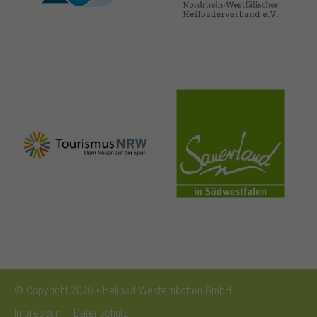
nrw-
sauerland.co
tourismus.de
m
© Copyright 2026 • Heilbad Westernkotten GmbH
Impressum
Datenschutz