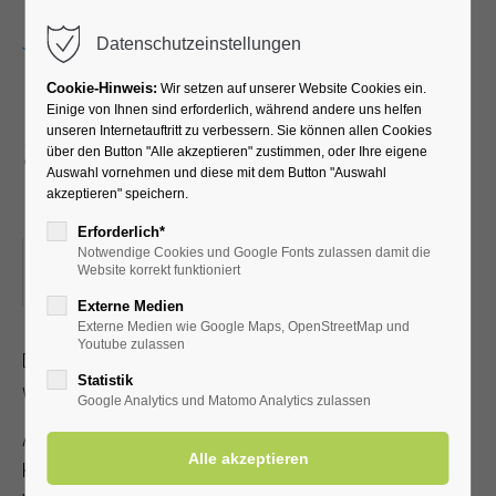
Menu
Datenschutzeinstellungen
Cookie-Hinweis:
Wir setzen auf unserer Website Cookies ein.
Einige von Ihnen sind erforderlich, während andere uns helfen
unseren Internetauftritt zu verbessern. Sie können allen Cookies
SPORT IM PARK: Kinder in
über den Button "Alle akzeptieren" zustimmen, oder Ihre eigene
Auswahl vornehmen und diese mit dem Button "Auswahl
Bewegung
akzeptieren" speichern.
Erforderlich*
Notwendige Cookies und Google Fonts zulassen damit die
25.08.2025, 15:00–16:00
Website korrekt funktioniert
ORT: WIESE IM KURPARK, NÄHE SPIELPLATZ
Externe Medien
Externe Medien wie Google Maps, OpenStreetMap und
Youtube zulassen
Dieser Termin hatte sich alle 7 Tage bis zum 25.08.2025
Statistik
wiederholt. bis zum 25.08.2025.
Google Analytics und Matomo Analytics zulassen
Abwechslungsreiche Spiele zur Förderung von Teamgeist,
Koordination und Ausdauer. Der Spaß steht dabei immer im