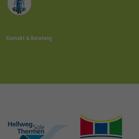
Kontakt & Beratung
hellweg-sole-
nrw-
thermen.de
heilbaeder.de