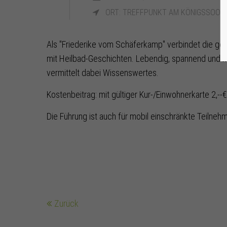
ORT: TREFFPUNKT AM KÖNIGSSOOD
Als "Friederike vom Schäferkamp" verbindet die ge
mit Heilbad-Geschichten. Lebendig, spannend und hu
vermittelt dabei Wissenswertes.
Kostenbeitrag: mit gültiger Kur-/Einwohnerkarte 2,--€
Die Führung ist auch für mobil einschränkte Teilne
Zurück