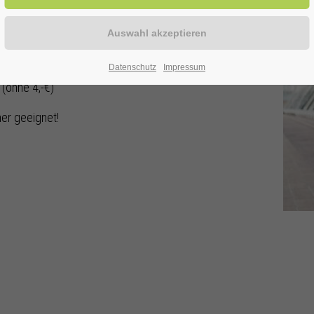
bürtige Bad Westernkötterin Heilbad-Geschichte
morvoll gestaltet Sie ihre Ortsführungen und
Datenschutz
Impressum
 (ohne 4,-€)
hmer geeignet!