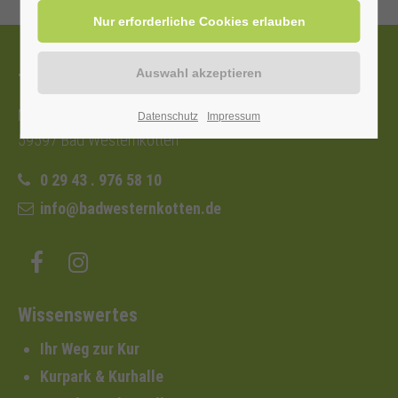
Tourist-Information
Nordstraße 2b
Datenschutz
Impressum
59597 Bad Westernkotten
0 29 43 . 976 58 10
info@badwesternkotten.de
Wissenswertes
Ihr Weg zur Kur
Kurpark & Kurhalle