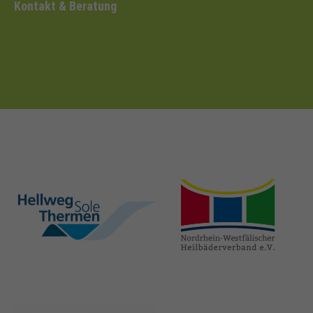
Kontakt & Beratung
hellweg-sole-
nrw-
thermen.de
heilbaeder.de