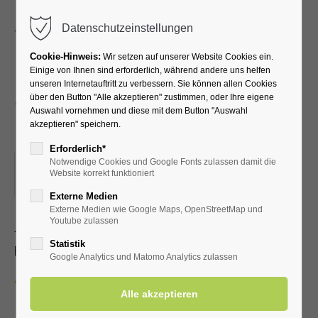
Menu
Datenschutzeinstellungen
Cookie-Hinweis:
Wir setzen auf unserer Website Cookies ein.
Einige von Ihnen sind erforderlich, während andere uns helfen
unseren Internetauftritt zu verbessern. Sie können allen Cookies
Siggi Raskop – großes
über den Button "Alle akzeptieren" zustimmen, oder Ihre eigene
Auswahl vornehmen und diese mit dem Button "Auswahl
Musikrepertoire
akzeptieren" speichern.
Erforderlich*
Notwendige Cookies und Google Fonts zulassen damit die
17.04.2026, 19:30
Website korrekt funktioniert
ORT: KLINIK SOLEQUELLE, CAFÉTERIA
Externe Medien
Externe Medien wie Google Maps, OpenStreetMap und
Youtube zulassen
- lassen Sie sich überraschen!
Statistik
Eintritt frei
Google Analytics und Matomo Analytics zulassen
Zurück