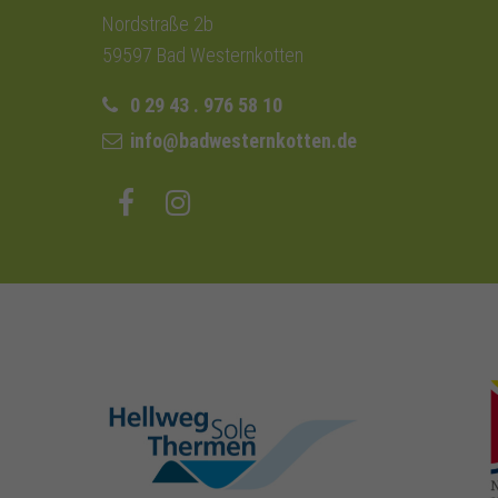
Nordstraße 2b
59597 Bad Westernkotten
0 29 43 . 976 58 10
info@badwesternkotten.de
hellweg-sole-
thermen.de