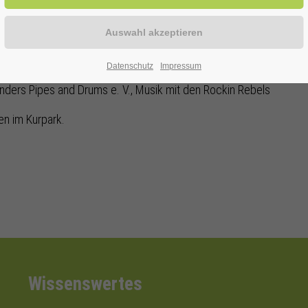
Datenschutz
Impressum
nders Pipes and Drums e. V., Musik mit den Rockin Rebels
en im Kurpark.
Wissenswertes