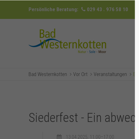
Persönliche Beratung:
029 43 . 976 58 10
Bad Westernkotten
Vor Ort
Veranstaltungen
Ev
Siederfest - Ein abwec
13.04.2025, 11:00–17:00