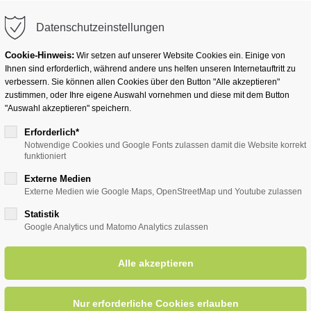
info@badwesternkotten.de
Datenschutzeinstellungen
Cookie-Hinweis:
Wir setzen auf unserer Website Cookies ein. Einige von
Ihnen sind erforderlich, während andere uns helfen unseren Internetauftritt zu
verbessern. Sie können allen Cookies über den Button "Alle akzeptieren"
zustimmen, oder Ihre eigene Auswahl vornehmen und diese mit dem Button
Ihr Heilbad
Übernachten
Für Ihre Gesun
"Auswahl akzeptieren" speichern.
Erforderlich*
Notwendige Cookies und Google Fonts zulassen damit die Website korrekt
funktioniert
entsreader (Timeline)
Externe Medien
Externe Medien wie Google Maps, OpenStreetMap und Youtube zulassen
Statistik
Google Analytics und Matomo Analytics zulassen
hslungsreicher Tag für Jung u