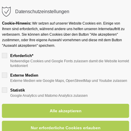
info@badwesternkotten.de
Datenschutzeinstellungen
Cookie-Hinweis:
Wir setzen auf unserer Website Cookies ein. Einige von
Ihnen sind erforderlich, während andere uns helfen unseren Internetauftritt zu
verbessern. Sie können allen Cookies über den Button "Alle akzeptieren"
zustimmen, oder Ihre eigene Auswahl vornehmen und diese mit dem Button
Ihr Heilbad
Übernachten
Für Ihre Gesun
"Auswahl akzeptieren" speichern.
Erforderlich*
Notwendige Cookies und Google Fonts zulassen damit die Website korrekt
funktioniert
entsreader (Timeline)
Externe Medien
Externe Medien wie Google Maps, OpenStreetMap und Youtube zulassen
Statistik
Google Analytics und Matomo Analytics zulassen
Stehen und Gehen
05.08.2026
ORT: KURH