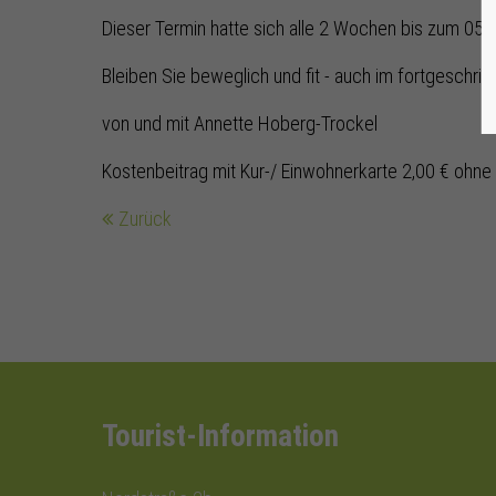
Dieser Termin hatte sich alle 2 Wochen bis zum 05.
Bleiben Sie beweglich und fit - auch im fortgeschritt
von und mit Annette Hoberg-Trockel
Kostenbeitrag mit Kur-/ Einwohnerkarte 2,00 € ohne
Zurück
Tourist-Information