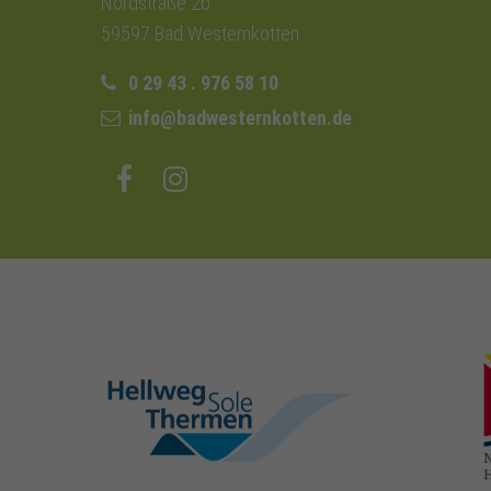
Nordstraße 2b
59597 Bad Westernkotten
0 29 43 . 976 58 10
info@badwesternkotten.de
hellweg-sole-
thermen.de