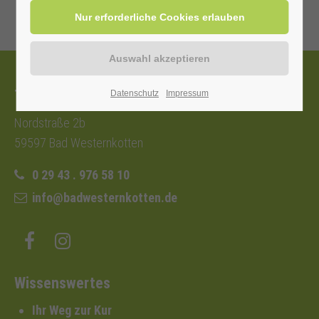
Tourist-Information
Datenschutz
Impressum
Nordstraße 2b
59597 Bad Westernkotten
0 29 43 . 976 58 10
info@badwesternkotten.de
Wissenswertes
Ihr Weg zur Kur