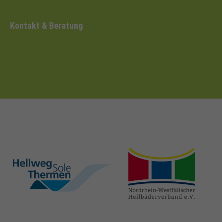
Kontakt & Beratung
hellweg-sole-
nrw-
thermen.de
heilbaeder.de