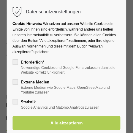
Menu
Datenschutzeinstellungen
Cookie-Hinweis:
Wir setzen auf unserer Website Cookies ein.
Einige von Ihnen sind erforderlich, während andere uns helfen
unseren Internetauftritt zu verbessern. Sie können allen Cookies
Sicherheit im Sitzen,
über den Button "Alle akzeptieren" zustimmen, oder Ihre eigene
Auswahl vornehmen und diese mit dem Button "Auswahl
Stehen und Gehen
akzeptieren" speichern.
Erforderlich*
Notwendige Cookies und Google Fonts zulassen damit die
26.08.2022, 10:00
Website korrekt funktioniert
ORT: KURHALLE
Externe Medien
Externe Medien wie Google Maps, OpenStreetMap und
Youtube zulassen
Ideen und Übungen für einen bewegten Alltag mit Annette
Statistik
Hoberg-Oelkers
Google Analytics und Matomo Analytics zulassen
Kostenbeitrag mit Kur-/Einwohnerkarte 2,- € ohne 3,- €
Zurück