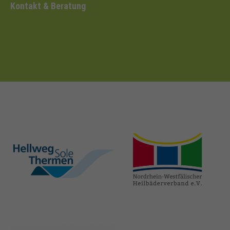
Kontakt & Beratung
hellweg-sole-
nrw-
thermen.de
heilbaeder.de