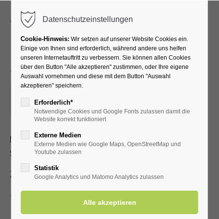
Menu
Datenschutzeinstellungen
Cookie-Hinweis:
Wir setzen auf unserer Website Cookies ein.
Einige von Ihnen sind erforderlich, während andere uns helfen
unseren Internetauftritt zu verbessern. Sie können allen Cookies
Shantychor Steife Brise
über den Button "Alle akzeptieren" zustimmen, oder Ihre eigene
Auswahl vornehmen und diese mit dem Button "Auswahl
akzeptieren" speichern.
29.12.2023, 15:00
Erforderlich*
ORT: KURHALLE
Notwendige Cookies und Google Fonts zulassen damit die
Website korrekt funktioniert
Externe Medien
Motto: Singen heißt verstehen - Seemannlieder und
Externe Medien wie Google Maps, OpenStreetMap und
Shanties
Youtube zulassen
Statistik
Zutritt mit gültiger Kur- und Einwohnerkarte
Google Analytics und Matomo Analytics zulassen
Zurück