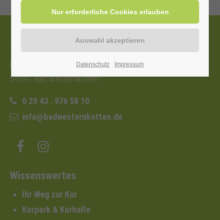
Tourist-Information
Nordstraße 2b
Datenschutz
Impressum
59597 Bad Westernkotten
0 29 43 . 976 58 10
info@badwesternkotten.de
Wissenswertes
Ihr Weg zur Kur
Kurpark & Kurhalle