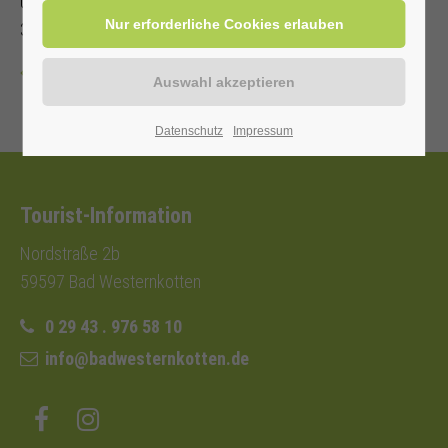
unterstützen. Mit Kur- oder Einwohnerkarte 2,00 € (ohne
3,00 €)
Zurück
Datenschutz
Impressum
Tourist-Information
Nordstraße 2b
59597 Bad Westernkotten
0 29 43 . 976 58 10
info@badwesternkotten.de