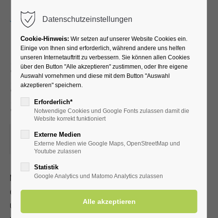
Menu
Datenschutzeinstellungen
Cookie-Hinweis:
Wir setzen auf unserer Website Cookies ein.
Einige von Ihnen sind erforderlich, während andere uns helfen
unseren Internetauftritt zu verbessern. Sie können allen Cookies
Selbsthypnose - aktivieren
über den Button "Alle akzeptieren" zustimmen, oder Ihre eigene
Auswahl vornehmen und diese mit dem Button "Auswahl
Sie Ihre
akzeptieren" speichern.
Selbstheilungskräfte
Erforderlich*
Notwendige Cookies und Google Fonts zulassen damit die
Website korrekt funktioniert
11.10.2023, 18:45–20:15
Externe Medien
Externe Medien wie Google Maps, OpenStreetMap und
ORT: KLINIK SOLEQUELLE
Youtube zulassen
Statistik
Mit Selbsthypnose und mentalem Training können Sie an
Google Analytics und Matomo Analytics zulassen
einem Abend lernen, Ihre Selbstheilungskräfte zu aktivieren
und Ihre Gesundheit sowie den Heilungsprozess zu