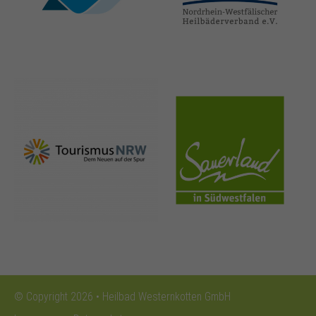
thermen.de
heilbaeder.de
nrw-
sauerland.co
tourismus.de
m
© Copyright 2026 • Heilbad Westernkotten GmbH