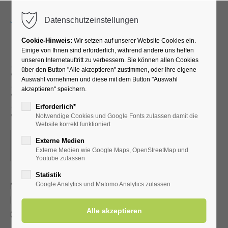
Menu
Datenschutzeinstellungen
Cookie-Hinweis:
Wir setzen auf unserer Website Cookies ein.
Einige von Ihnen sind erforderlich, während andere uns helfen
unseren Internetauftritt zu verbessern. Sie können allen Cookies
Selbsthypnose - aktivieren
über den Button "Alle akzeptieren" zustimmen, oder Ihre eigene
Auswahl vornehmen und diese mit dem Button "Auswahl
Sie Ihre
akzeptieren" speichern.
Selbstheilungskräfte
Erforderlich*
Notwendige Cookies und Google Fonts zulassen damit die
Website korrekt funktioniert
24.09.2025, 19:00–20:30
Externe Medien
Externe Medien wie Google Maps, OpenStreetMap und
ORT: KURHALLE
Youtube zulassen
Statistik
Mit Selbsthypnose und mentalem Training können Sie
Google Analytics und Matomo Analytics zulassen
lernen, Ihre Selbstheilungskräfte zu aktivieren und Ihre
Gesundheit, sowie den Heilungsprozess zu unterstützen.