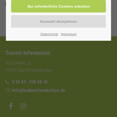
Mit Kur-/ Einwohnerkarte 6,00 €, ohne 9,00 €
Zurück
Datenschutz
Impressum
Tourist-Information
Nordstraße 2b
59597 Bad Westernkotten
0 29 43 . 976 58 10
info@badwesternkotten.de