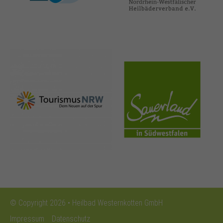
nrw-
sauerland.co
tourismus.de
m
© Copyright 2026 • Heilbad Westernkotten GmbH
Impressum
Datenschutz