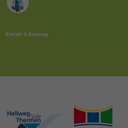
Kontakt & Beratung
hellweg-sole-
nrw-
thermen.de
heilbaeder.de