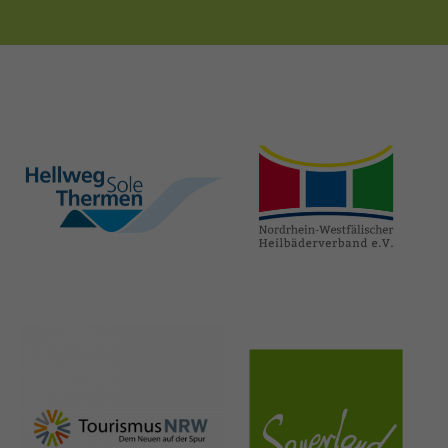
hellweg-sole-
nrw-
thermen.de
heilbaeder.de
nrw-
sauerland.co
tourismus.de
m