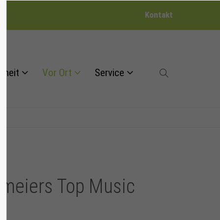
Kontakt
dheit
Vor Ort
Service
lfmeiers Top Music