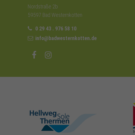
Nordstraße 2b
59597 Bad Westernkotten
0 29 43 . 976 58 10
info@badwesternkotten.de
hellweg-sole-
thermen.de