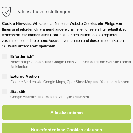
info@badwesternkotten.de
Datenschutzeinstellungen
Cookie-Hinweis:
Wir setzen auf unserer Website Cookies ein. Einige von
Ihnen sind erforderlich, während andere uns helfen unseren Internetauftritt zu
verbessern. Sie können allen Cookies über den Button "Alle akzeptieren"
zustimmen, oder Ihre eigene Auswahl vornehmen und diese mit dem Button
Ihr Heilbad
Übernachten
Für Ihre Gesun
"Auswahl akzeptieren" speichern.
Erforderlich*
Notwendige Cookies und Google Fonts zulassen damit die Website korrekt
funktioniert
entsreader (Timeline)
Externe Medien
Externe Medien wie Google Maps, OpenStreetMap und Youtube zulassen
Statistik
Google Analytics und Matomo Analytics zulassen
stern und heute mit Gerd He