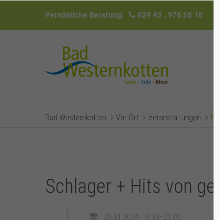
Persönliche Beratung:
029 43 . 976 58 10
Bad Westernkotten
Vor Ort
Veranstaltungen
Ev
Schlager + Hits von ge
26.01.2024, 19:30–21:00