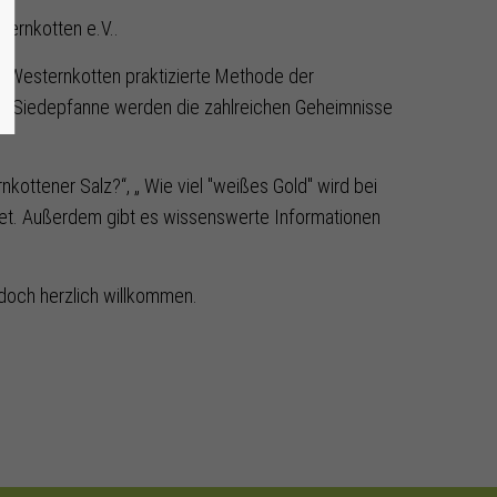
ternkotten e.V..
rf Westernkotten praktizierte Methode der
der Siedepfanne werden die zahlreichen Geheimnisse
kottener Salz?“, „ Wie viel "weißes Gold" wird bei
rtet. Außerdem gibt es wissenswerte Informationen
jedoch herzlich willkommen.