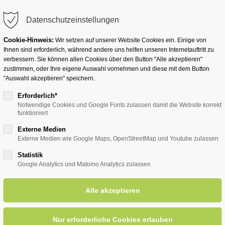
info@badwesternkotten.de
Datenschutzeinstellungen
Cookie-Hinweis:
Wir setzen auf unserer Website Cookies ein. Einige von
Ihnen sind erforderlich, während andere uns helfen unseren Internetauftritt zu
verbessern. Sie können allen Cookies über den Button "Alle akzeptieren"
zustimmen, oder Ihre eigene Auswahl vornehmen und diese mit dem Button
Ihr Heilbad
Übernachten
Für Ihre Gesun
"Auswahl akzeptieren" speichern.
Erforderlich*
Notwendige Cookies und Google Fonts zulassen damit die Website korrekt
funktioniert
entsreader (Timeline)
Externe Medien
Externe Medien wie Google Maps, OpenStreetMap und Youtube zulassen
Statistik
Google Analytics und Matomo Analytics zulassen
siedehaus
12.07.2026, 10:00
ORT: SCHAUSIEDEHAUS AM