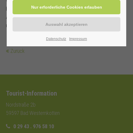
verkehrssicheres
Fahrrad mit Ersatzschlauch, Schloss und Werkzeug.
Angepasste Kleidung, Regenschutz
und Fahrradhelm werden empfohlen.
Datenschutz
Impressum
Zurück
Tourist-Information
Nordstraße 2b
59597 Bad Westernkotten
0 29 43 . 976 58 10