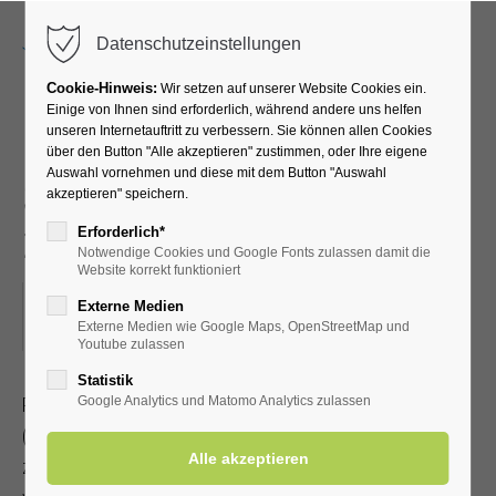
Menu
Datenschutzeinstellungen
Cookie-Hinweis:
Wir setzen auf unserer Website Cookies ein.
Einige von Ihnen sind erforderlich, während andere uns helfen
unseren Internetauftritt zu verbessern. Sie können allen Cookies
Radwanderung mit dem
über den Button "Alle akzeptieren" zustimmen, oder Ihre eigene
Auswahl vornehmen und diese mit dem Button "Auswahl
SGV -Wadersloh-
akzeptieren" speichern.
zwischendurch Einkehr
Erforderlich*
Notwendige Cookies und Google Fonts zulassen damit die
Website korrekt funktioniert
07.06.2025, 13:30–18:00
Externe Medien
Externe Medien wie Google Maps, OpenStreetMap und
ORT: TREFFPUNKT MARKTPLATZ IN ERWITTE
Youtube zulassen
Statistik
Radwanderung mit dem Sauerländischen Gebirgsverein
Google Analytics und Matomo Analytics zulassen
(Streckenlänge 35-50 km)
zwischendurch Einkehr. Jeder Teilnehmer sorgt für ein