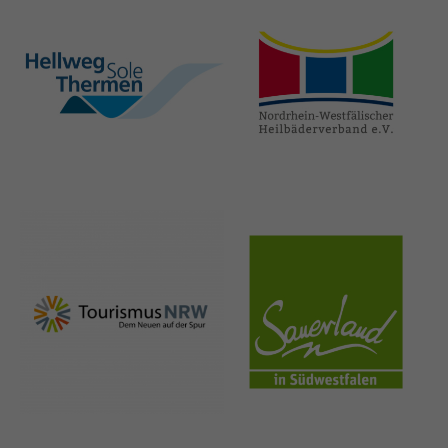
hellweg-sole-
nrw-
thermen.de
heilbaeder.de
nrw-
sauerland.co
tourismus.de
m