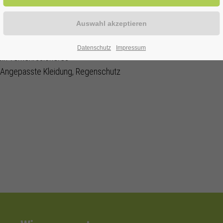
ERWITTE
ein (Streckenlänge 35-50 km)
Datenschutz
Impressum
ein verkehrssicheres
. Angepasste Kleidung, Regenschutz