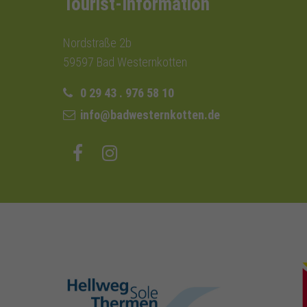
Tourist-Information
Nordstraße 2b
59597 Bad Westernkotten
0 29 43 . 976 58 10
info@badwesternkotten.de
hellweg-sole-