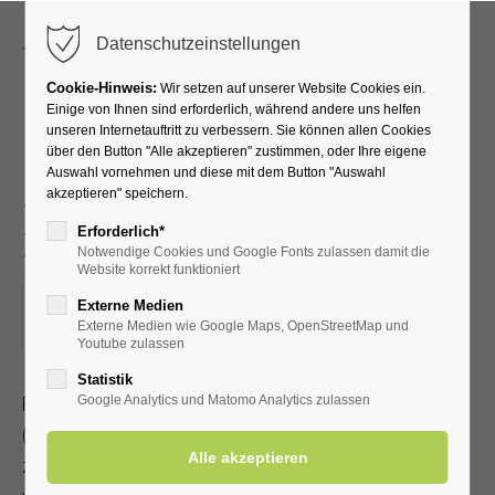
Menu
Datenschutzeinstellungen
Cookie-Hinweis:
Wir setzen auf unserer Website Cookies ein.
Einige von Ihnen sind erforderlich, während andere uns helfen
unseren Internetauftritt zu verbessern. Sie können allen Cookies
Radwanderung mit dem
über den Button "Alle akzeptieren" zustimmen, oder Ihre eigene
Auswahl vornehmen und diese mit dem Button "Auswahl
SGV - Rund um Geseke -
akzeptieren" speichern.
zwischendurch Einkehr
Erforderlich*
Notwendige Cookies und Google Fonts zulassen damit die
Website korrekt funktioniert
26.04.2025, 13:30–18:00
Externe Medien
Externe Medien wie Google Maps, OpenStreetMap und
ORT: TREFFPUNKT MARKTPLATZ IN ERWITTE
Youtube zulassen
Statistik
Radwanderung mit dem Sauerländischen Gebirgsverein
Google Analytics und Matomo Analytics zulassen
(Streckenlänge 35-50 km)
zwischendurch Einkehr. Jeder Teilnehmer sorgt für ein