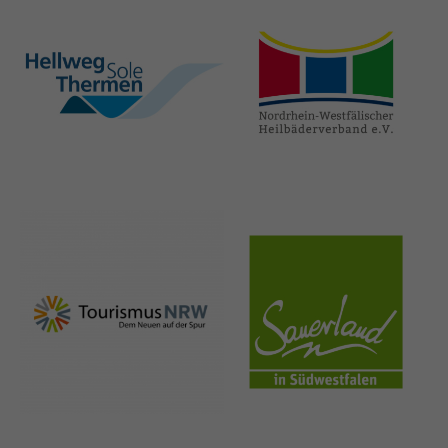
hellweg-sole-
nrw-
thermen.de
heilbaeder.de
nrw-
sauerland.co
tourismus.de
m