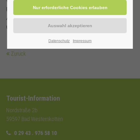
verkehrssicheres
Fahrrad mit Ersatzschlauch, Schloss und Werkzeug.
Angepasste Kleidung, Regenschutz
und Fahrradhelm werden empfohlen.
Datenschutz
Impressum
Zurück
Tourist-Information
Nordstraße 2b
59597 Bad Westernkotten
0 29 43 . 976 58 10